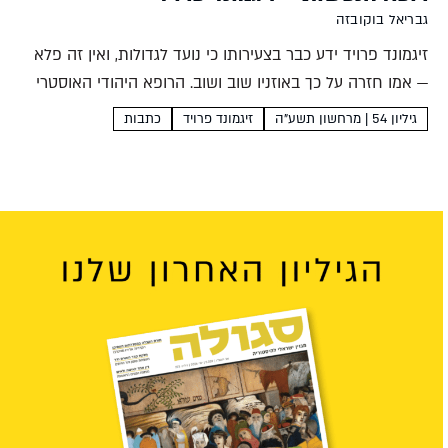
גבריאל בוקובזה
זיגמונד פרויד ידע כבר בצעירותו כי נועד לגדולות, ואין זה פלא
— אמו חזרה על כך באוזניו שוב ושוב. הרופא היהודי האוסטרי
ראה בעבודתו מדע של ממש, למרות שהעניק למושג מדע
גיליון 54 | מרחשון תשע"ה
זיגמונד פרויד
כתבות
משמעות מחודשת כשהעדיף טיפול...