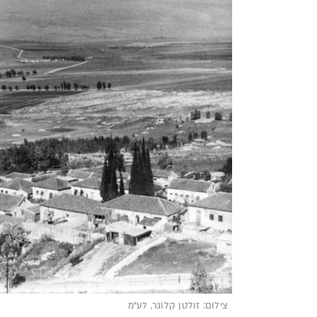
צילום: זולטן קלוגר, לע"מ