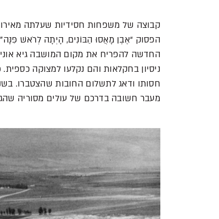
קבוצה של משפחות חסידיות שעלתה מאירופ
הפסוק “אֶבֶן מָאֲסוּ הַבּוֹנִים, הָיְתָה לְרֹאשׁ 
ניסיון בחקלאות והם נקלעו למצוקה כספית.
חסותו ודאג לתשלום החובות שהצטברו. בש
מעבר חשובה בדרכם של עולים מסוריה שהגיע