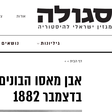
Skip
to
אודות
צו
content
גיליונות
נושאים
דף הבית
>
>
בדצמבר 1882