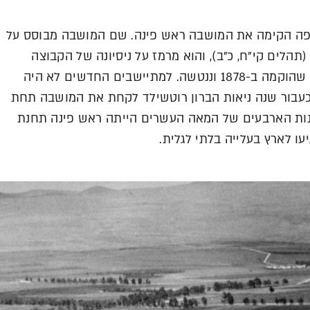
ה הקימה את המושבה ראש פינה. שם המושבה מבוסס על
פִּנָּה” (תהלים קי”ח, כ”ב), והוא מרמז על ניסיונה של הקבוצה
החדשה להפריח את מקום המושבה גיא אוני שהוקמה ב-1878 וננטשה. למתיישבים החדשים לא היה
 כעבור שנה ניאות הברון רוטשילד לקחת את המושבה תחת
נות הארבעים של המאה העשרים הייתה ראש פינה תחנת
ו לארץ בעלייה בלתי לגלית.