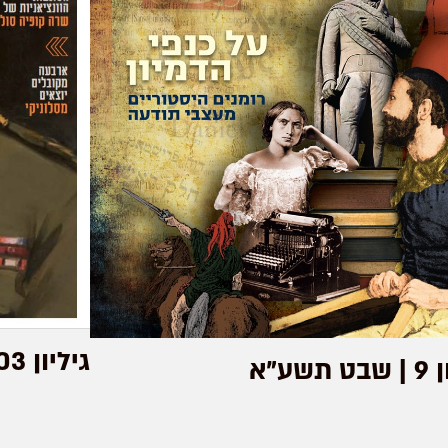
גיליון 103 | אדר תשע"ט
תשע"א