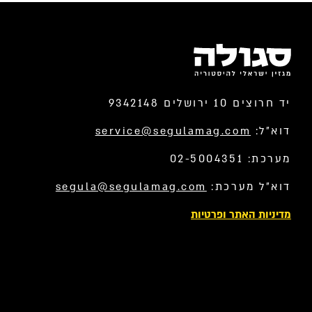
יד חרוצים 10 ירושלים 9342148
דוא”ל:
service@segulamag.com
מערכת: 02-5004351
דוא”ל מערכת:
segula@segulamag.com
מדיניות האתר ופרטיות