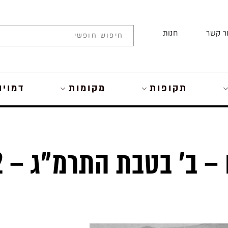
ר קשר
חנות
תקופות
מקומות
דמויו
אבן מא