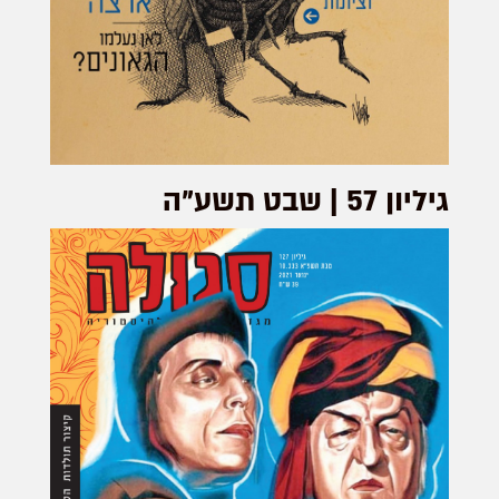
גיליון 57 | שבט תשע"ה