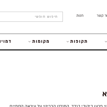
ר קשר
חנות
תקופות
מקומות
דמויו
פרעו ביהודי בגדד. המנדט הבריטי על עיראק הסתיים