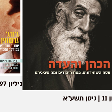
גיליון 97 | תמוז תשע"ח
 תשע"א