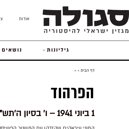
Skip
to
אודות
צו
content
גיליונות
נושאים
דף הבית
>
>
הפרהוד
1 ביוני 1941 – ו' בסיון ה'תש"א
המוני עיראקים שהזדהו עם המשטר הפשיסטי 