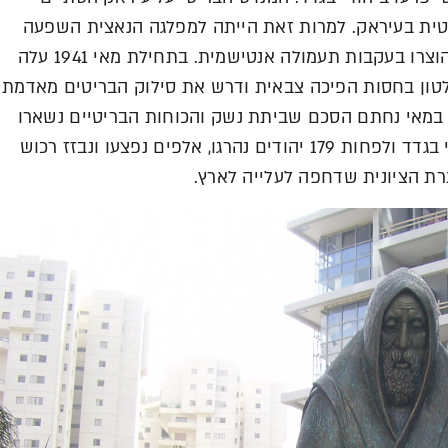
ת בריטית בעיראק. למרות זאת הייתה למפלגה הנאצית השפעה
רבה במדינה וצעדיהם של היהודים בעיראק הוצרו בעקבות תעמולה אנטישמית. בתחילת מאי 1941 עלה
שלטון בחסות הפיכה צבאית ודרש את סילוק הבריטים מאדמת
יראק. הבריטים החלו בכיבוש עיראק, וב-31 במאי נחתם הסכם שביתת נשק והכוחות הבריטיים נשארו
במבואות בגדד. למחרת פרצו הפרעות ביהודי בגדד ולפחות 179 יהודים נהרגו, אלפים נפצעו ונבזז רכוש
ת הציונית שדחפה לעלייה לארץ.