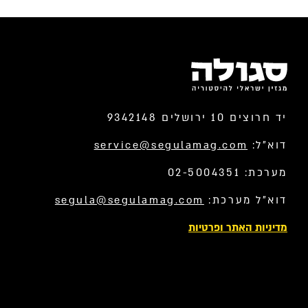
יד חרוצים 10 ירושלים 9342148
דוא”ל:
service@segulamag.com
מערכת: 02-5004351
דוא”ל מערכת:
segula@segulamag.com
מדיניות האתר ופרטיות