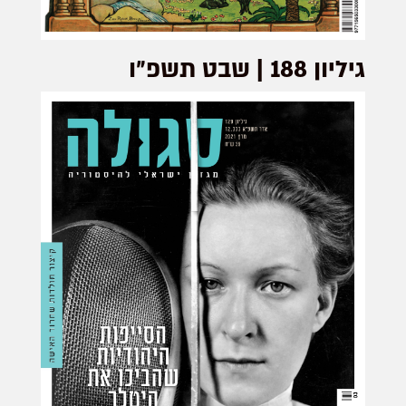
גיליון 188 | שבט תשפ״ו