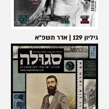
גיליון 129 | אדר תשפ״א