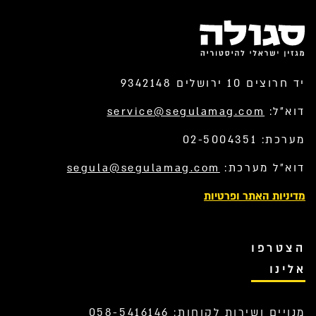
יד חרוצים 10 ירושלים 9342148
דוא”ל:
service@segulamag.com
מערכת: 02-5004351
דוא”ל מערכת:
segula@segulamag.com
מדיניות האתר ופרטיות
הצטרפו
אלינו
מנויים ושירות לקוחות: 058-5416146