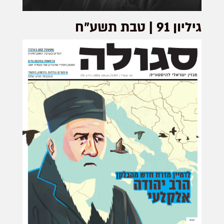
גיליון 91 | טבת תשע"ח