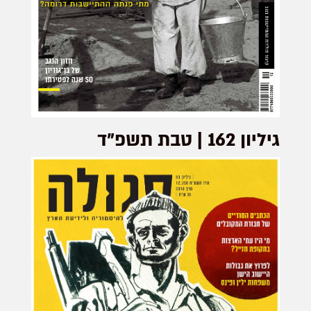
גיליון 162 | טבת תשפ"ד