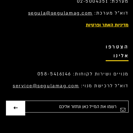
מערכת: 02-5004351
דוא”ל מערכת:
segula@segulamag.com
מדיניות האתר ופרטיות
הצטרפו
אלינו
מנויים ושירות לקוחות: 058-5416146
דוא”ל לרכישת מנוי:
service@segulamag.com
אימייל