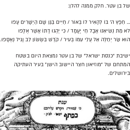
 בן עטר. חלק ממנה להלן:
ֵפֶץ ה’ בּוֹ לְהָאִיר לוֹ בְּאוֹר / חַיִּים בַּגַּן שָׁם הַיְשָׁרִים עָפוּ
 מֵת נְשִׂיאֵנוּ אֲבָל חַי יָעֳמָד / כִּי יֶהֶגוּ דָתוֹ אֲשֶׁר אֻלָּפוּ
א שַׂר יְחַלֶּה אֵל עֲלֵי עַמּוֹ בְּעִיר / קֹדֶשׁ בִּשְׂשׂוֹן לֵב וָגִיל נֶאֶסָפוּ.
יבת “כנסת ישראל” של בן עטר נמצאת היום בשטח
תחם של “מוזיאון חצר היישוב הישן” בעיר העתיקה
רושלים.