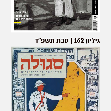
גיליון 162 | טבת תשפ"ד