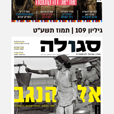
גיליון 109 | תמוז תשע"ט