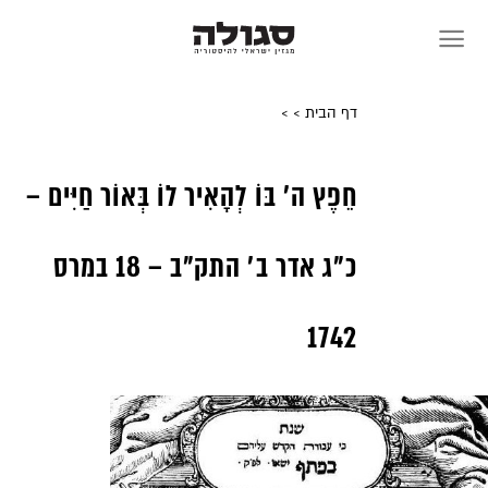
Sk
conte
דף הבית
>
>
חֵפֶץ ה’ בּוֹ לְהָאִיר לוֹ בְּאוֹר חַיִּים –
כ”ג אדר ב’ התק”ב – 18 במרס
1742