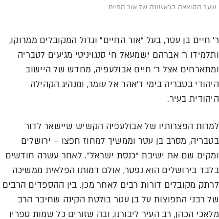
ר ההוצאה הראשונה של אור החיים
 חיים בן עטר, בעל “אור החיים” וגדול המקובלים ממרוקו,
למידו ר’ אברהם ישמעאל חי סנגויניטי מגיעים לטבריה
תארחים אצל ר’ חיים אבולעפיה, מחדש של היישוב
הודי בטבריה בימי ד’אהר אל עומר, ומנהיג הקהילה
הודית בעיר.
רות הפצרותיו של אבולעפיה הקשיש שיישאר לדור
בריה, מסרב בן עטר וממשיך למחוז חפצו – ירושלים
קים שם את ישיבת “כנסת ישראל”. לאחר עשרה חודשים
בד בירושלים הוא נפטר, אולם דמותו הפלאית ממשיכה
תק מקובלים דורות רבים לאחר מכן. בין ההספדים הרבים
 רבני התפוצות על בן עטר בולטת הקינה שחיבר הרב
אכי הכהן, רב העיר ליבורנו, ובה שזורים כל שמות ספריו