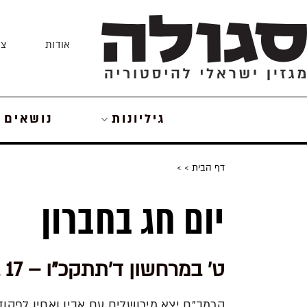
Skip
to
אודות
צו
content
גיליונות
נושאים
דף הבית
>
>
יום חג בחברון
ט' במרחשון ד'תתקכ"ו – 17 באוקטובר 1165
הרמב"ם יצא מירושלים עם אביו ואחיו לפקוד