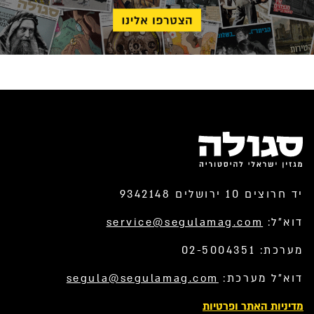
יד חרוצים 10 ירושלים 9342148
דוא”ל:
service@segulamag.com
מערכת: 02-5004351
דוא”ל מערכת:
segula@segulamag.com
מדיניות האתר ופרטיות