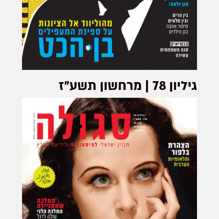
גיליון 78 | מרחשון תשע"ז