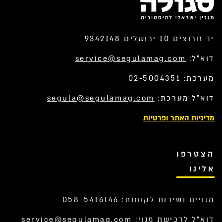
יד חרוצים 10 ירושלים 9342148
דוא”ל:
service@segulamag.com
מערכת: 02-5004351
דוא”ל מערכת:
segula@segulamag.com
מדיניות האתר ופרטיות
הצטרפו
אלינו
מנויים ושירות לקוחות: 058-5416146
דוא”ל לרכישת מנוי:
service@segulamag.com