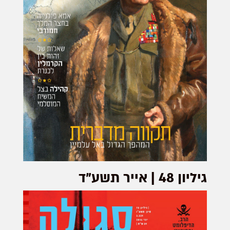
גיליון 48 | אייר תשע"ד