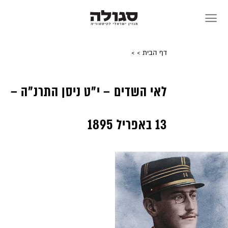
Sk
conte
דף הבית
>
>
לאי השדים – י”ט ניסן התרנ”ה –
13 באפריל 1895