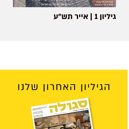
גיליון 1 | אייר תש״ע