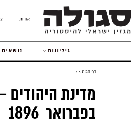
Skip
to
אודות
צו
content
גיליונות
נושאים
דף הבית
>
>
בפברואר 1896