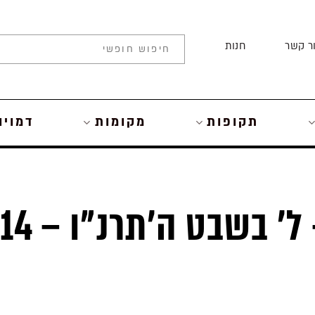
ר קשר
חנות
תקופות
מקומות
דמויו
מדינת היהודים – ל’ בשבט ה’תרנ”ו – 14