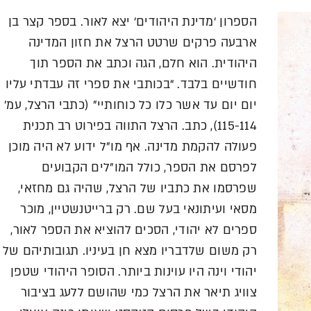
הספרון ‘מדינת היהודים‘ יצא לאור. בספר קצר בן
ארבעה פרקים שרטט הרצל את חזון המדינה
היהודית. הוא חלם, הגה וכתב את הספר תוך
חודשיים בלבד. “בכותבי את ספרי זה עבדתי עליו
יום יום עד אשר כלו כל כוחותיי” (כתבי הרצל, עמ’
115-114), כתב. הרצל התווה בפירוט רב תכנית
פעולה להקמת מדינה. אף מו”ל ידוע לא היה מוכן
לפרסם את הספר, כולל המו”לים הקבועים
שפרסמו את כתביו של הרצל, שהיה גם מחזאי,
מסאי ועיתונאי בעל שם. רק ברייטנשטיין, מוכר
ספרים לא יהודי, הסכים להוציא את הספר לאור,
רק משום שלדבריו מצא חן בעיניו. תגובותיהם של
יהודי וינה היו עוינות ביותר. הסופר היהודי שטפן
צוויג תיאר את הרצל כמי שהושם ללעג בציבור