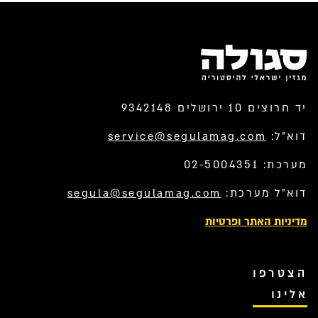
יד חרוצים 10 ירושלים 9342148
דוא”ל:
service@segulamag.com
מערכת: 02-5004351
דוא”ל מערכת:
segula@segulamag.com
מדיניות האתר ופרטיות
הצטרפו
אלינו