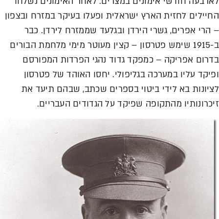
לארבעה חודשי אימונים במצרים. לאחר האימונים נשלחו
החיילים לחזית הארץ ישראלית ופעלו בעיקר במזרח ובצפון
– הרי אפרים, גשרי הירדן ובגלעד שממזרח לירדן. כבר
ב-1915 שימש פטרסון – קצין מעוטר מימי מלחמת הבורים
בדרום אפריקה – כמפקד גדוד נהגי הפרדות המפורסם
ופיקד עליו במערכה בגליפולי. יחסו האוהד של פטרסון
לציונות בא לידי ביטוי בספרים שכתב, שבהם תיעד את
זיכרונותיו מהתקופה שפיקד על הגדודים העבריים.