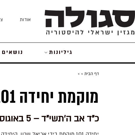
Skip
to
אודות
צו
content
גיליונות
נושאים
דף הבית
>
>
מוקמת יחידה 101
כ"ד אב ה'תשי"ד – 5 באוגוסט 1953
יחידה 101 מוקמת בידי אריאל שרון. ה