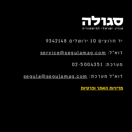
יד חרוצים 10 ירושלים 9342148
דוא”ל:
service@segulamag.com
מערכת: 02-5004351
דוא”ל מערכת:
segula@segulamag.com
מדיניות האתר ופרטיות