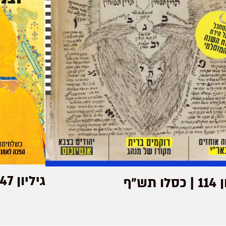
גיליון 147 | אלול תשפ"ב
ו תש״ף