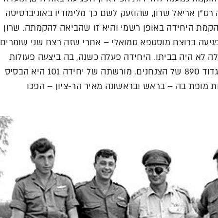
רס"ן אריאל שרון, שהוזעק לשם כך מלימודיו באוניברסיטה
הקמת היחידה באופן רשמי והיא זו שהביאה להקמתה. שרון
פגיעה ברוצח מוסטפא סמואלי – אחרי שזה רצח שני שומרים
 לא היה בביתו. היחידה פעלה כשנה, בה ביצעה פעולות
רבות לאורך מעבר לגבול, וב-1954 מוזגה עם גדוד 890 של הצנחנים. מורשתה של יחידה 101 היא הבסיס
ות מופת בה – בראש ובראשונה מאיר הר-ציון – הפכו