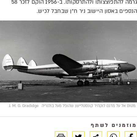
גרמה להתפוצצותו ולהתרסקותו. ב-1956 הוקם לזכר 58
הנספים באסון היישוב ניר ח"ן שבחבל לכיש.
מטוס אל על מדגם לוקהיד קונסטליישן שהופל מעל בולגריה
J. M. G. Gradidge
מוזמנים לשתף