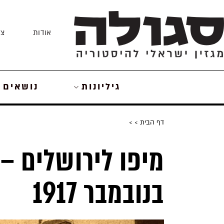
Skip
to
אודות
צו
content
גיליונות
נושאים
דף הבית
>
>
בנובמבר 1917