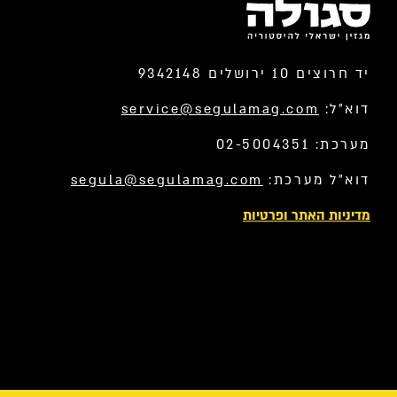
יד חרוצים 10 ירושלים 9342148
דוא”ל:
service@segulamag.com
מערכת: 02-5004351
דוא”ל מערכת:
segula@segulamag.com
מדיניות האתר ופרטיות