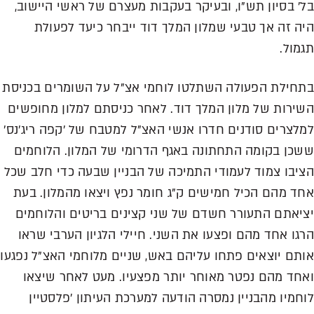
בל' בסיון תש"ו, ובעיקר בעקבות מעצרם של ראשי היישוב,
היה זה אך טבעי שמלון המלך דוד ייבחר כיעד לפעולת
תגמול.
בתחילת הפעולה השתלטו לוחמי אצ"ל על השומרים בכניסת
השירות של מלון המלך דוד. לאחר כניסתם למלון מחופשים
למלצרים סודנים חדרו אנשי האצ"ל למטבח של 'קפה ריג'נס'
ששכן בקומה התחתונה באגף הדרומי של המלון. הלוחמים
הציבו צמוד לעמודי התמיכה של הבניין שבעה כדי חלב שכל
אחד מהם הכיל חמישים ק"ג חומר נפץ ויצאו מהמלון. בעת
יציאתם התעורר חשדם של שני קצינים בריטים והלוחמים
הרגו אחד מהם ופצעו את השני. חיילי הלגיון הערבי שראו
אותם יוצאים פתחו עליהם באש, שניים מלוחמי האצ"ל נפגעו
ואחד מהם נפטר מאוחר יותר מפצעיו. מעט לאחר שיצאו
לוחמיו מהבניין נמסרה הודעה למערכת העיתון 'פלסטיין