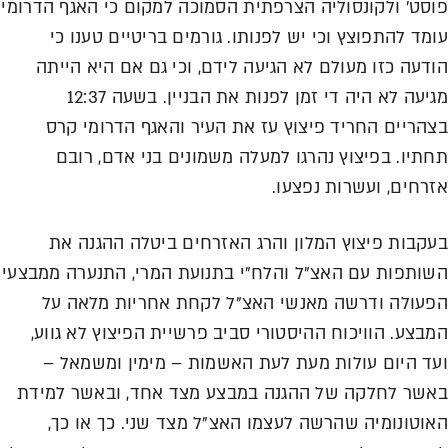
פוסט' ולקונסוליה הצרפתית הסמוכה למקום כי האגף הדרומי
עומד להתפוצץ וכי יש לפנותו. גורמים בריטיים טענו כי
הודעה כזו מעולם לא הגיעה לידם, וכי גם אם היא הייתה
מגיעה לא היה די זמן לפנות את הבניין. בשעה 12:37
בצהריים החריד פיצוץ עז את העיר והאגף הדרומי קרס
תחתיו. בפיצוץ נהרגו למעלה משמונים בני אדם, רובם
אזרחים, ועשרות נפצעו.
בעקבות פיצוץ המלון והרג האזרחים ביטלה ההגנה את
השותפות עם האצ"ל והלח"י בתנועת המרי, התנערה ממבצעי
הפעולה ודרשה מאנשי האצ"ל לקחת אחריות מלאה על
המבצע. הוויכוח ההיסטורי סביב פרשיית הפיצוץ לא גווע,
ועד היום עולות מעת לעת האשמות – מימין ומשמאל –
באשר לחלקה של ההגנה במבצע מצד אחד, ובאשר למידת
האוטונומיה שהרשה לעצמו האצ"ל מצד שני. כך או כך,