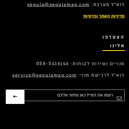
דוא”ל מערכת:
segula@segulamag.com
מדיניות האתר ופרטיות
הצטרפו
אלינו
מנויים ושירות לקוחות: 058-5416146
דוא”ל לרכישת מנוי:
service@segulamag.com
אימייל