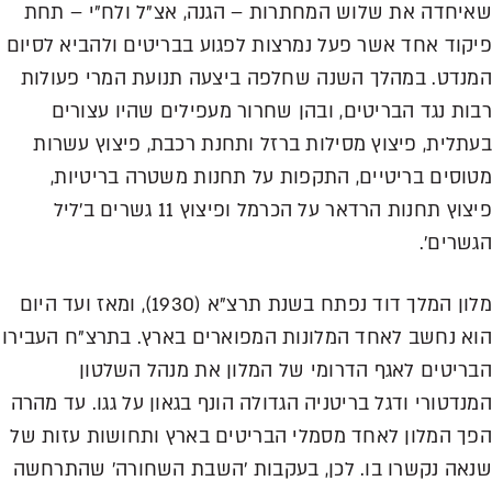
שאיחדה את שלוש המחתרות – הגנה, אצ"ל ולח"י – תחת
פיקוד אחד אשר פעל נמרצות לפגוע בבריטים ולהביא לסיום
המנדט. במהלך השנה שחלפה ביצעה תנועת המרי פעולות
רבות נגד הבריטים, ובהן שחרור מעפילים שהיו עצורים
בעתלית, פיצוץ מסילות ברזל ותחנת רכבת, פיצוץ עשרות
מטוסים בריטיים, התקפות על תחנות משטרה בריטיות,
פיצוץ תחנות הרדאר על הכרמל ופיצוץ 11 גשרים ב'ליל
הגשרים'.
מלון המלך דוד נפתח בשנת תרצ"א (1930), ומאז ועד היום
הוא נחשב לאחד המלונות המפוארים בארץ. בתרצ"ח העבירו
הבריטים לאגף הדרומי של המלון את מנהל השלטון
המנדטורי ודגל בריטניה הגדולה הונף בגאון על גגו. עד מהרה
הפך המלון לאחד מסמלי הבריטים בארץ ותחושות עזות של
שנאה נקשרו בו. לכן, בעקבות 'השבת השחורה' שהתרחשה