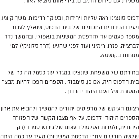
משניות עם פירוש הרמב"ם, בידי אותו מוציא לאור.
דפוס סונצינו ראה עליות וירידות, ובעיקר רדיפות, משך קיומו,
ויעידו הנידודים התכופים של בית הדפוס, שנאלץ לעבור
מספר פעמים עד להדפסת המשניות בנאפולי, ובהמשך נדד
לברצ'יה, פזרו, רימיני ועוד לפני שהגיע (דרך סלוניקי) למי
מנוחות בקושטא.
בחירתם של משפחת שונצינו במגדל עוז כסמל ההיכר של
בית הדפוס היה, אם כן, סימבולי. הספרים הפכו להיות מבצר
המסורת של העם היהודי הרדוף.
רצונם העיקש של מדפיסים יהודים להמשיך ולהביא את ארון
הספרים היהודי לדפוס, על אף מצבו הקשה של הפזורה
היהודית, ולמרות הטלטול העצום של גירוש ספרד (רק
שלשה חודשים אחרי הדפסת המשניות) מעיד עד כמה היתה