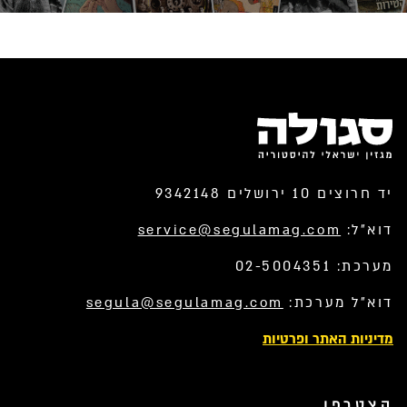
יד חרוצים 10 ירושלים 9342148
דוא”ל:
service@segulamag.com
מערכת: 02-5004351
דוא”ל מערכת:
segula@segulamag.com
מדיניות האתר ופרטיות
הצטרפו