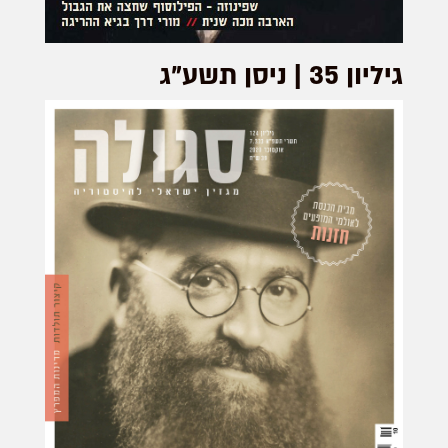
גיליון 35 | ניסן תשע"ג