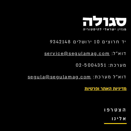
יד חרוצים 10 ירושלים 9342148
דוא”ל:
service@segulamag.com
מערכת: 02-5004351
דוא”ל מערכת:
segula@segulamag.com
מדיניות האתר ופרטיות
הצטרפו
אלינו