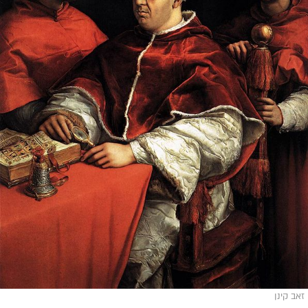
זאב קינן