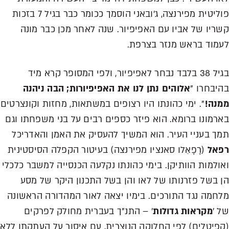
פוליטית מפירנצה, ג'ובאני הוסמך ככומר כבר בגיל 7 בזכות
קשריו של אביו עם האפיפיור. שנה לאחר מכן כבר מונה
לעמוד בראש מנזר בצרפת.
בגיל 38 בלבד נבחר לאפיפיור, ולפי המסופר קרא מיד
בהיבחרו "
אלוהים נתן לנו את האפיפיורות; הבה ניהנה
ממנה!
". ימי כהונתו היו רצופים במשתאות, מחזות וקונצרטים
בארמונו ברומא. הוא פיזר כספים רבים על בני משפחתו וגם
תמך בעניי העיר. הוא המשיך להעסיק את האמן והאדריכל
רפאל
(רָפָאֵלו סאנציו מפירנצה) בעיטור הקפלה הסיסטינית
ואולמות הוותיקן. בימי כהונתו נקלעה הכנסייה למשבר כלכלי
הן בשל פזרנותו של לאו והן בשל התכנון היקר של מסע
מלחמה נגד התורכים. בימיו יצאה לאור המהדורה הראשונה
של '
מקראות גדולות
' – התנ"ך בעברית מחולק לפרקים
(קפיטלים) לפי החלוקה הנוצרית, עם איסור על העתקתו ללא