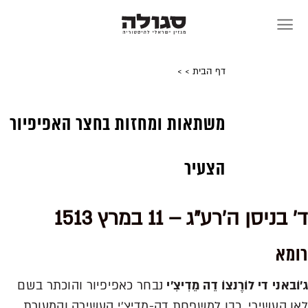
Skip
to
content
דף הבית
>
>
משתאות ומחזות בחצר האפיפיור
הצעיר
ד' בניסן ה'רע"ג – 11 במרץ 1513
רומא
ג'וֹבאני די לוֹרֶנצוֹ דֵה מֵדִיצִ'י
נבחר כאפיפיור והוכתר בשם
לאו העשירי. כבן למשפחת דה-מדיצ'י העשירה והמעורת