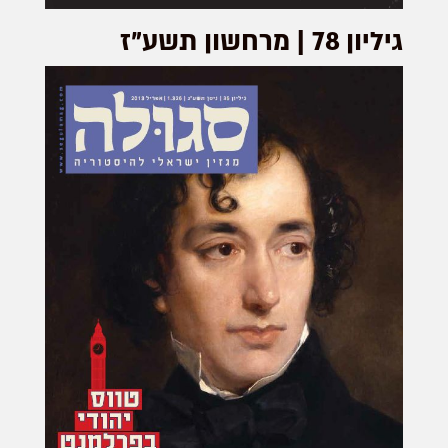
גיליון 78 | מרחשון תשע"ז