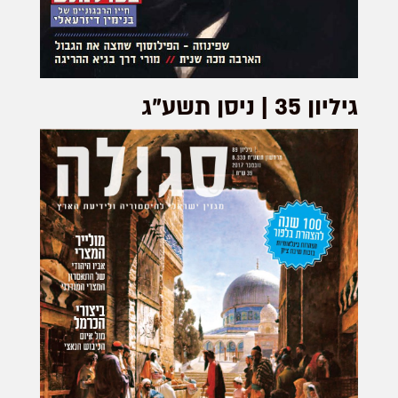
גיליון 35 | ניסן תשע"ג