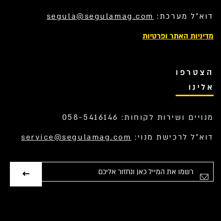
דוא”ל מערכת:
segula@segulamag.com
מדיניות האתר ופרטיות
הצטרפו
אלינו
מנויים ושירות לקוחות: 058-5416146
דוא”ל לרכישת מנוי:
service@segulamag.com
אימייל