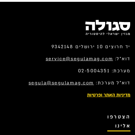
יד חרוצים 10 ירושלים 9342148
דוא”ל:
service@segulamag.com
מערכת: 02-5004351
דוא”ל מערכת:
segula@segulamag.com
מדיניות האתר ופרטיות
הצטרפו
אלינו