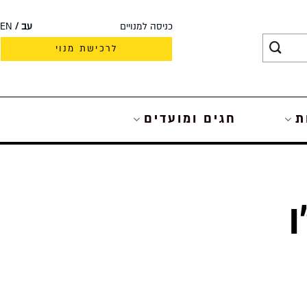
כניסה למנויים
עב
EN
לרכישת מנוי
ת
חגים ומועדים
3 – ט”ו