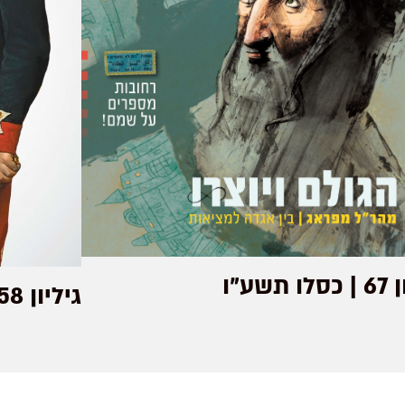
 תשע"ו
גיליון 58 | אדר תשע"ה