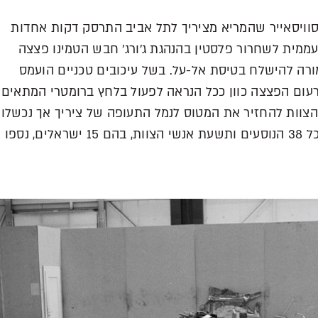
 קורונדו של חברת סוויסאייר שהמריא מציריך לתל אביב התרסק דקות אחדות
ממית לשחרור פלסטין בהנהגת ג’ורג’ חבש הטמינו פצצה
ורה להישלח בטיסת אל-על. בשל עיכובים טכניים הועמס
רעום הפצצה כוון ככל הנראה לפעול בלחץ ברומטרי המתאים
 הצוות להחזיר את המטוס לנמל התעופה של ציריך אך נכשלו
בכך, והמטוס התרסק ביער לא רחוק מהעיר. כל 38 הנוסעים ותשעת אנשי הצוות, בהם 15 ישראלים, נספו