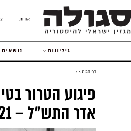
Skip
to
אודות
צו
content
גיליונות
נושאים
דף הבית
>
>
אדר התש”ל – 21 בפברואר 1970