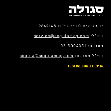
יד חרוצים 10 ירושלים 9342148
דוא”ל:
service@segulamag.com
מערכת: 02-5004351
דוא”ל מערכת:
segula@segulamag.com
מדיניות האתר ופרטיות