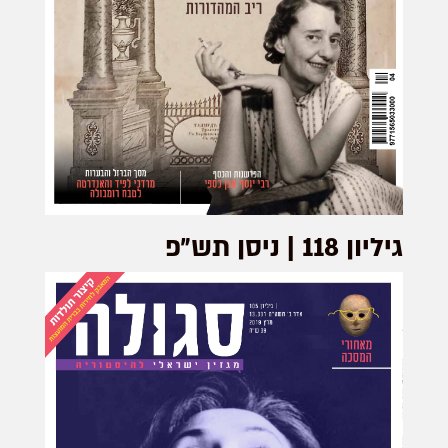
גיליון 118 | ניסן תש״פ