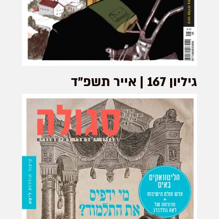
גיליון 167 | אייר תשפ"ד