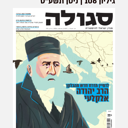
גיליון 106 | ניסן תשע"ט