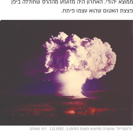
ממוצא יהודי. האחרון היה מזועזע מההרס שחוללה ביפן
פצצת האטום שהוא עצמו פיתח.
ה"פטרייה" שנוצרה מפיצוץ פצצת המימן ב- 1.11.1952
רוני מועלם