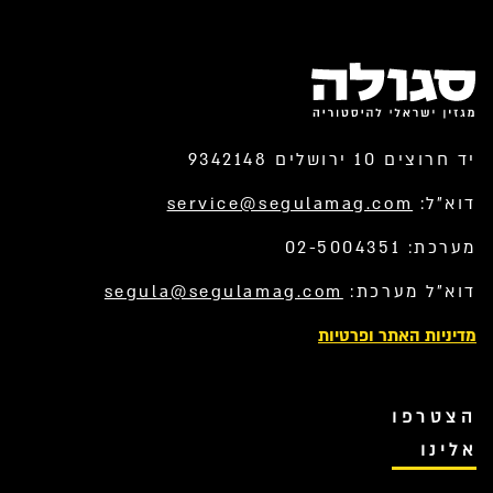
יד חרוצים 10 ירושלים 9342148
דוא”ל:
service@segulamag.com
מערכת: 02-5004351
דוא”ל מערכת:
segula@segulamag.com
מדיניות האתר ופרטיות
הצטרפו
אלינו