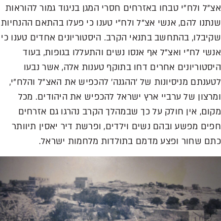
אצ"ל ולח"י טבחו באזרחים חסרי המגן בניגוד גמור להוראות
שנתנו להם, אנשי אצ"ל ולח"י טענו כי פעלו בהתאם ההנחיות
שקיבלו, בהתחשב בתנאי הקרב. היסטוריונים אחדים טענו כי
אנשי לח"י ואצ"ל אף אנסו נשים והתעללו בגופות, בעוד
היסטוריונים אחרים דחו בתוקף טענות אלה, אשר נבעו
לטענתם מניסיונות של 'ההגנה' להכפיש את האצ"ל והלח"י,
ומרצון של ערביי ארץ ישראל להכפיש את היהודים. מכל
מקום, אין חולק על כך שבמהלך הקרב נהרגו גם אזרחים
חפים מפשע ובהם נשים וילדים, ופרשת דיר יאסין תיוותר
כתם שחור ופצע מדמם בתולדות מלחמות ישראל.