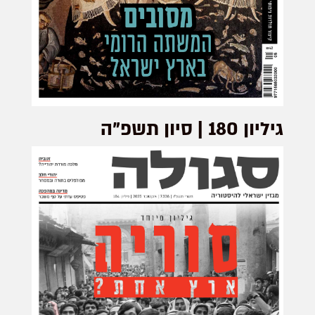
גיליון 180 | סיון תשפ”ה