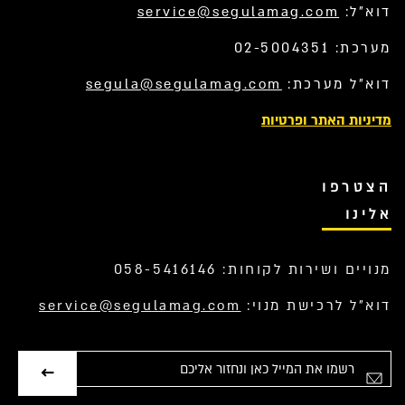
דוא”ל:
service@segulamag.com
מערכת: 02-5004351
דוא”ל מערכת:
segula@segulamag.com
מדיניות האתר ופרטיות
הצטרפו
אלינו
מנויים ושירות לקוחות: 058-5416146
דוא”ל לרכישת מנוי:
service@segulamag.com
אימייל