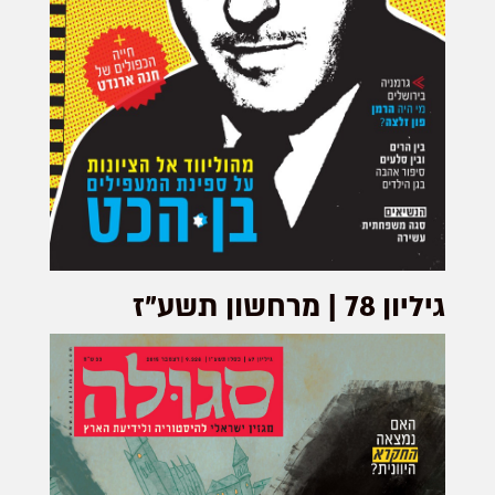
גיליון 78 | מרחשון תשע"ז