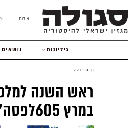
Skip
to
אודות
צו
content
גיליונות
נושאים
דף הבית
>
>
במרץ 605לפסה”נ