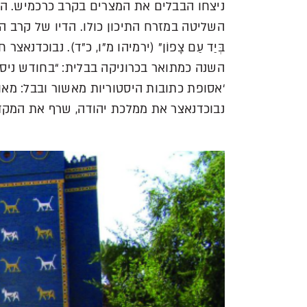
ניצחו הבבלים את המצרים בקרב כרכמיש. הק
השליטה במזרח התיכון כולו. הדיו של קרב הענקים נ
בְּיַד עַם צָפוֹן” (ירמיהו מ”ו, כ”ד). נבוכדנ
השנה כמתואר בכרוניקה בבלית: “בחודש ניסן אחז 
נבוכדנאצר את ממלכת יהודה, שרף את המקד