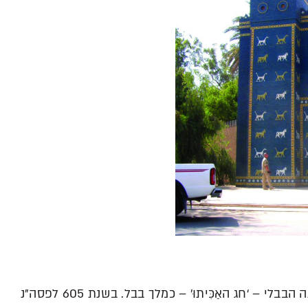
נבוכדנאצר השני חגג לראשונה את ראש השנה הבבלי – ‘חג האַכִּיתוּ’ – כמלך בבל. בשנת 605 לפסה”נ