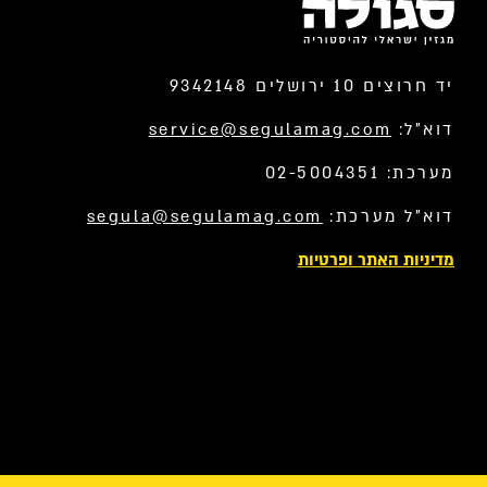
יד חרוצים 10 ירושלים 9342148
דוא”ל:
service@segulamag.com
מערכת: 02-5004351
דוא”ל מערכת:
segula@segulamag.com
מדיניות האתר ופרטיות