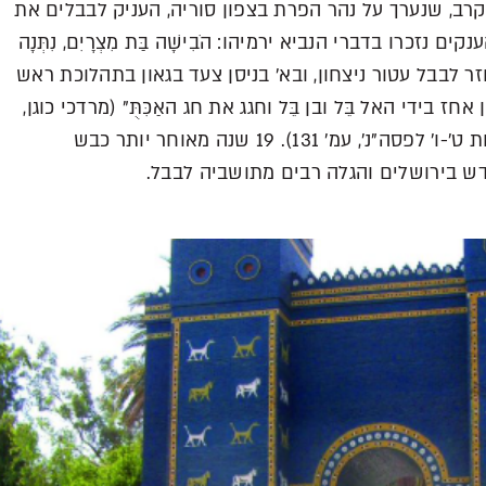
רב, שנערך על נהר הפרת בצפון סוריה, העניק לבבלים את
זכרו בדברי הנביא ירמיהו: הֹבִישָׁה בַּת מִצְרָיִם, נִתְּנָה
אצר חזר לבבל עטור ניצחון, ובא’ בניסן צעד בגאון בתהלוכת ראש
בידי האל בֵּל ובן בֵּל וחגג את חג האַכִּתֻּ” (מרדכי כוגן,
‘אסופת כתובות היסטוריות מאשור ובבל: מאות ט’-ו’ לפסה”נ’, עמ’ 131). 19 שנה מאוחר יותר כבש
ש בירושלים והגלה רבים מתושביה לבבל.