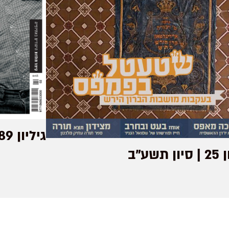
גיליון 189 | אדר/ניסן תשפ״ו
 תשע"ב