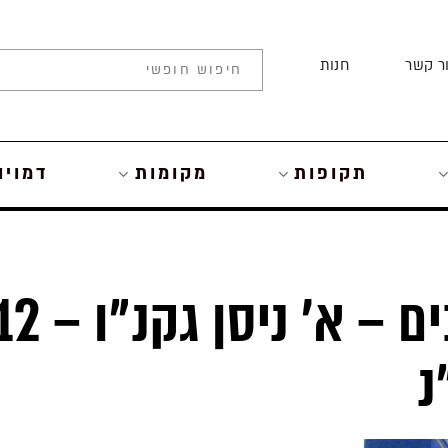
ר קשר
חנות
תקופות
מקומות
דמויו
ראש השנה למלכים – א’ ניסן גקנ”ו 