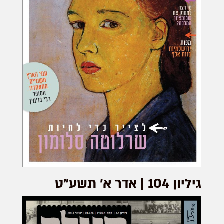
גיליון 104 | אדר א׳ תשע"ט