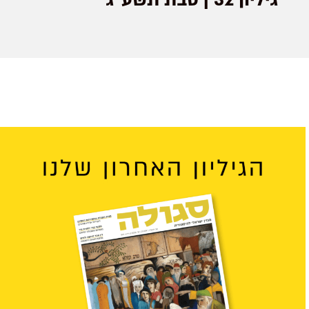
גיליון 32 | טבת תשע"ג