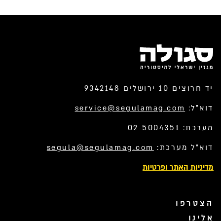
יד חרוצים 10 ירושלים 9342148
דוא”ל:
service@segulamag.com
מערכת: 02-5004351
דוא”ל מערכת:
segula@segulamag.com
מדיניות האתר ופרטיות
הצטרפו
אלינו