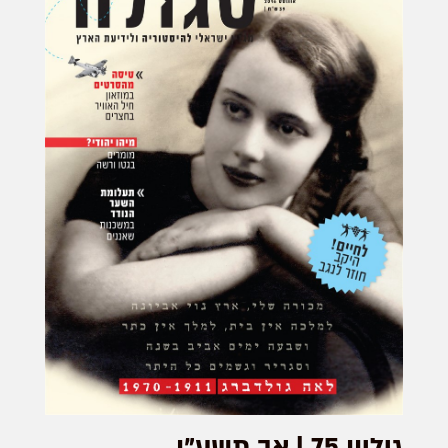
גיליון 75 | אב תשע"ו