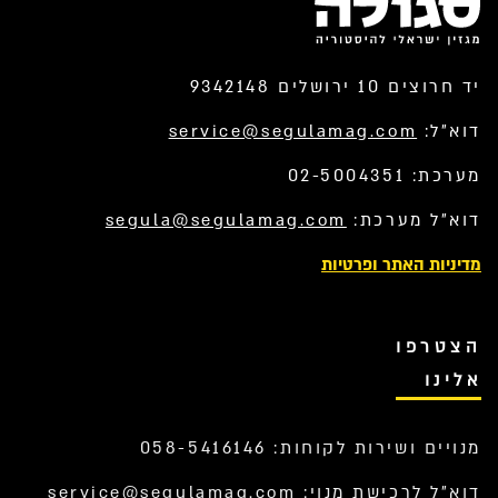
יד חרוצים 10 ירושלים 9342148
דוא”ל:
service@segulamag.com
מערכת: 02-5004351
דוא”ל מערכת:
segula@segulamag.com
מדיניות האתר ופרטיות
הצטרפו
אלינו
מנויים ושירות לקוחות: 058-5416146
דוא”ל לרכישת מנוי:
service@segulamag.com