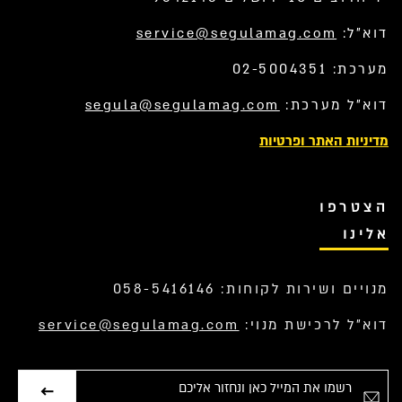
דוא”ל:
service@segulamag.com
מערכת: 02-5004351
דוא”ל מערכת:
segula@segulamag.com
מדיניות האתר ופרטיות
הצטרפו
אלינו
מנויים ושירות לקוחות: 058-5416146
דוא”ל לרכישת מנוי:
service@segulamag.com
אימייל