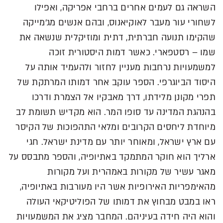
השראה גם לעמים אחרים ברחבי אפריקה, ואפילו
לשחורי עור מעבר לאוקיאנוס, ובהם אנשים מג'מייקה
שהקימו תנועה חברתית, דתית ומוזיקלית שנשאה את
שמו – רסטפארי. כאשר דמות היסטורית זוכה
למשמעויות נרחבות מעניין לחזור ולהעמיד אותה על
היסוד הביוגרפי. הספר עוקב אחר דמותו המרתקת של
תפרי מקונן מלידתו, דרך מאבקיו אל הצמרת ודרכו
בהנהגת המדינה עד סופו המר. הוא מקדיש תשומת לב
מיוחדת ליחסים הקרובים ומלאי התהפוכות של הקיסר
עם ארץ ישראל, ומאוחר יותר עם מדינת ישראל. חגי
ארליך הוא חוקר המתמקד באתיופיה, והספר מתבסס על
מאגר עשיר של מקורות באמהרית ועל מקורות
מהאימפריות האירופיות אשר היו מעורבות באתיופיה,
ראו במבט מבחוץ את דמותו של הפוליטיקאי העולה
והוא היה חידה בעיניהם. המחבר מציג את המשמעויות