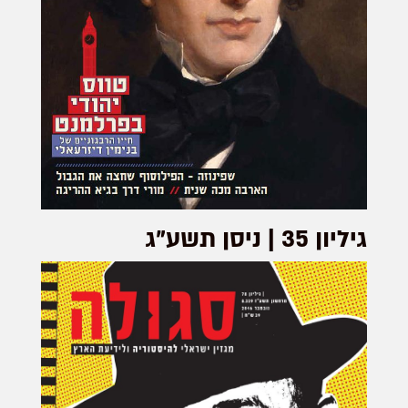
גיליון 35 | ניסן תשע"ג