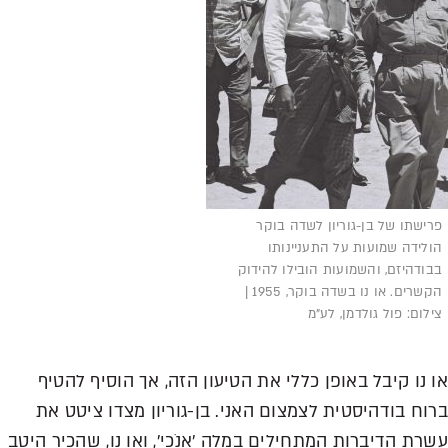
פרישתו של בן-גוריון לשדה בוקר
הולידה שמועות על התעניינותו
בבודהיזם, והשמועות הובילו להידוק
הקשרים. או נו בשדה בוקר, 1955 |
צילום: פול גולדמן, לע"מ
או נו קיבל באופן כללי את הטיעון הזה, אך הוסיף להטיף
ברוח בודהיסטית לצמצום האני. בן-גוריון מצדו ציטט את
עשרת הדיברות המתחילים במלה 'אנֹכי', ואו נו, שהכיר היטב