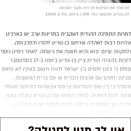
לא אהד את הציונות אך היה מקור השראה
לבן-גוריון. מהטמה גנדי, 1931 | צילום: Elliott & Fry
למרות התמיכה ההודית העקבית במדינות ערב יש בארכיון
עדויות רבות לאהדה שרחש בן-גוריון להודו ולתרבותה,
ולתקווה שיום יבוא והיא תשנה את גישתה. לאחר ניסיון נוסף
לזכות בהכרה הודית ציין בן-גוריון ביומנו ב-17 בספטמבר
1950 כי כינון יחסים בין ישראל להודו חשוב בעיניו לא פחות
מכינון יחסים עם ארצות הברית או עם ברית המועצות,
והוסיף כי בין שתי המדינות קיימת אפשרות לשיתוף פעולה
מתוך זהות רוחנית. בחדר השינה של בן-גוריון בשדה בוקר,
שהיה חף מתמונות, הייתה תלויה תמונה אחת ויחידה –
דיוקן גדול של גנדי.
אין לך מנוי לסגולה?