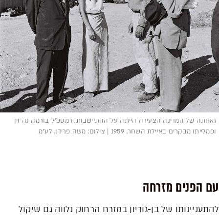
גאוותה של המדינה הצעירה הייתה על ההתיישבות. רמטכ"ל בורמה נה וין
ופמלייתו מבקרים באיילת השחר, 1959 | צילום: משה פרידן, לע"מ
עם הפנים מזרחה
להתעניינותו של בן-גוריון במזרח הרחוק נלווה גם שיקול