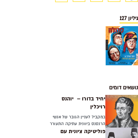
גיליון 127
נושאים דומים
יחיד בדורו – יוהנס
רויכלין
במקביל לעניין הגובר של אנשי
הרנסנס ביוונית עתיקה התעורר
פוליטיקה ציונית עם
עניין גם בעברית. יוהנס רויכלין,
שלאחרונה מלאו 500 שנה למותו,