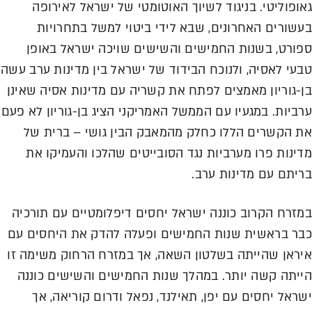
גאופוליטי. בניגוד לשיוך האוטומטי של ישראל לאירופה
בעשורים האחרונים, שבא לידי ביטוי למשל בתחרויות
ספורט, בשנות החמישים והשישים שויכה ישראל באופן
טבעי לאסיה, ולנוכח הבידוד של ישראל בין מדינות ערב עשה
בן-גוריון מאמצים לפתח את קשריה עם מדינות אסיה שאינן
ערביות. במגעיו עם הממשל האמריקני הציג בן-גוריון לא פעם
את הקשרים הללו כחלק מהמאבק הבין גושי – ברית של
מדינות פרו מערביות נגד הסובייטים שהלכו והעמיקו את
בריתם עם מדינות ערב.
במזרח הקרוב כוננה ישראל יחסים דיפלומטיים עם תורכיה
כבר בראשית שנות החמישים ופעלה להדק את היחסים עם
איראן שהייתה בשלטון השאה, אך במזרח הרחוק משימה זו
הייתה קשה יותר. במהלך שנות החמישים והשישים כוננה
ישראל יחסים עם יפן, תאילנד, נפאל ודרום קוריאה, אך