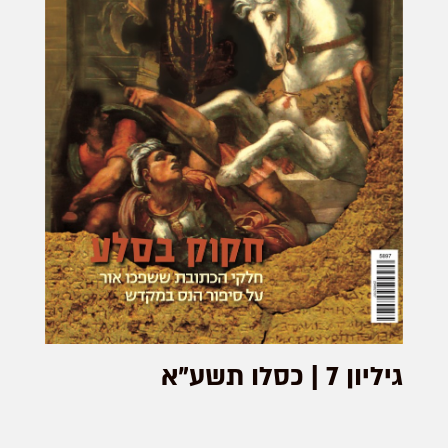
גיליון 7 | כסלו תשע"א