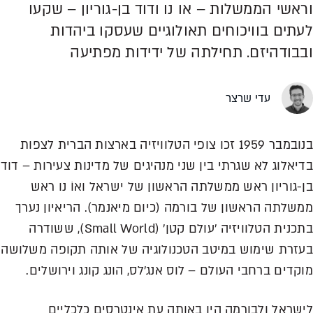
וראשי הממשלות – או נו ודוד בן-גוריון – שקעו
לעתים בוויכוחים תאולוגיים שעסקו ביהדות
ובבודהיזם. תחילתה של ידידות מפתיעה
עדי שרצר
בנובמבר 1959 זכו צופי הטלוויזיה בארצות הברית לצפות
בדיאלוג לא שגרתי בין שני מנהיגים של מדינות צעירות – דוד
בן-גוריון ראש ממשלתה הראשון של ישראל ואוֹ נו ראש
ממשלתה הראשון של בורמה (כיום מיאנמר). הריאיון נערך
בתכנית הטלוויזיה 'עולם קטן' (Small World), ששודרה
בעזרת שימוש במיטב הטכנולוגיה של אותה תקופה משלושה
מוקדים ברחבי העולם – לוס אנג'לס, הונג קונג וירושלים.
לישראל ולבורמה היו באותה עת אינטרסים כלכליים