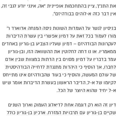
את התנ"ך, ציין בהתחכמות אופיינית "אה, אינני יודע לגבי זה,
אין דבר כזה א-לוהים בבודהיזם".
בניסיון לגשר על העמדות השונות ניסה המנחה אדוארד ר'
מורו לעמוד בכל זאת על דמיון אפשרי בין עשרת הדיברות
לעקרונות הבודהיזם – דמיון שעליו הצביע בן-גוריון באחדים
ממאמריו. או נו דחה לחלוטין את ההשוואה הזו, ובן-גוריון
עמד בדבריו על דמיון מסוים בין הדתות במצוות שבין אדם
לחברו, אך הוסיף כי היהדות מתנגדת לדחייה הבודהיסטית
של עולם המעשה, והוסיף כי בעוד שהבודהיזם אינו מתייחס
לקיומו של א-ל, הדיבר הראשון בעשרת הדיברות אומר שיש
א-ל יחיד שהוא היוצר של הכל.
דיון זה הוא רק דוגמה אחת לדיאלוג העמוק וארוך השנים
שקיים בן-גוריון עם תרבויות המזרח. ארכיון בן-גוריון כולל