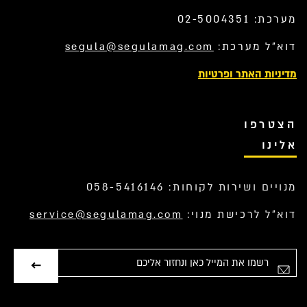
מערכת: 02-5004351
דוא”ל מערכת:
segula@segulamag.com
מדיניות האתר ופרטיות
הצטרפו
אלינו
מנויים ושירות לקוחות: 058-5416146
דוא”ל לרכישת מנוי:
service@segulamag.com
אימייל