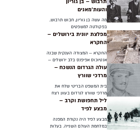
תרבוש – בן גוריון
בלט בין המלומדים הנוצרים
והעות'מאנים
שלמדו עברית. הוא ל...
מה עשה בן גוריון, חבוש תרבוש,
בפקולטה למשפטים
מפלצת יוונית בירושלים –
באוניברסיטה של איסטנבול?
בבראשית המאה העשרים האמינו
החקרא
רבים שהשלטון התורכי הוא זה
החקרא — המצודה הענקית שבנה
שעתיד להעניק לעם היהודי
אנטיוכוס אפיפנס בלב ירושלים —
אוטונומיה ב...
עולה הגרדום הנשכח –
הטרידה את יהודי העיר במשך
שנים רבות, גם לאחר
מרדכי שוורץ
שהחשמונאים ניצחו את היוונים
בית המשפט הבריטי שלח את
והשיגו אוטונומיה. לכן
מרדכי שוורץ לגרדום בעוון רצח
כשהצליחו...
ליל תחפושת וקרב –
שוטר ערבי. היישוב נלחם להוכחת
חפותו, אך גילוי היומן שכתב בזמן
מבצע לפיד
מאסרו מגלה שהאמת הייתה
מבצע לפיד היה נקודת המפנה
אחרת תמר הירדני ...
במלחמת העולם השנייה. בעלות
הברית פלשו לשלוש ערים בצפון
אפריקה, אך רק במקום אחד הן