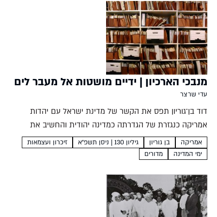
מנבכי הארכיון | ידיים מושטות אל מעבר לים
עדי שרצר
דוד בן־גוריון תפס את הקשר של מדינת ישראל עם יהדות
אמריקה כנגזרת של הגדרתה כמדינה יהודית והחשיב את
הברית עם המעצמה העולה במערב. תיעוד השמור בארכיונו
אמריקה
בן גוריון
גיליון 130 | ניסן תשפ"א
זיכרון ועצמאות
מגלה את ההתרגשות הגדולה שעורר ביקורו הראשון בארצות
ימי המדינה
מדורים
הברית...