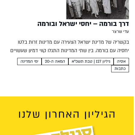
דרך בורמה – יחסי ישראל ובורמה
עדי שרצר
בקשריה של מדינת ישראל הצעירה עם מדינות זרות בלטו
יחסיה עם בורמה. בין שתי המדינות התגלו קווי דמיון שעשויים
להיראות מפתיעים, וראשי הממשלות - או נו ודוד בן-גוריון -
אסיה
גיליון 127 | טבת תשפ"א
המאה ה-20
ימי המדינה
שקעו לעתים בוויכוחים תאולוגיים שעסקו ביהדות...
כתבות