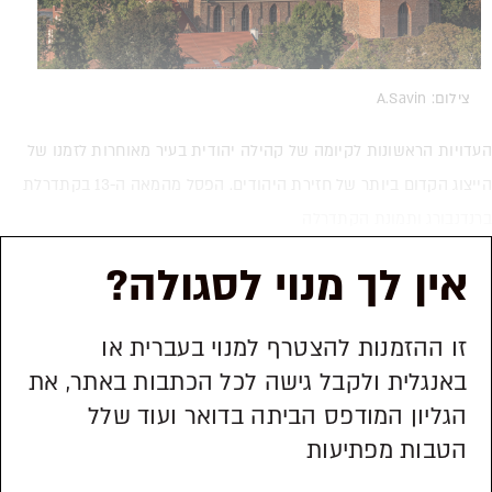
צילום: A.Savin
העדויות הראשונות לקיומה של קהילה יהודית בעיר מאוחרות לזמנו של
הייצוג הקדום ביותר של חזירת היהודים. הפסל מהמאה ה-13 בקתדרלת
ברנדנבורג ותמונת הקתדרלה
אין לך מנוי לסגולה?
זו ההזמנות להצטרף למנוי בעברית או
באנגלית ולקבל גישה לכל הכתבות באתר, את
הגליון המודפס הביתה בדואר ועוד שלל
הטבות מפתיעות