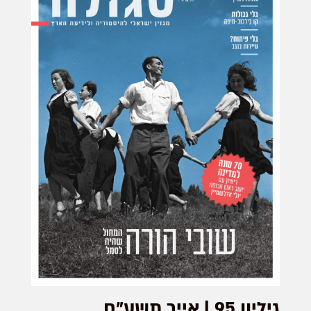
גיליון 95 | אייר תשע"ח