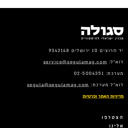
יד חרוצים 10 ירושלים 9342148
דוא”ל:
service@segulamag.com
מערכת: 02-5004351
דוא”ל מערכת:
segula@segulamag.com
מדיניות האתר ופרטיות
הצטרפו
אלינו