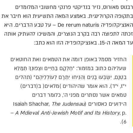
רבנוס מאורוס, נזיר בנדיקטי פרנקי מחשובי המלומדים
בתקופה הקרולינגית. באמצע המאה התשיעית הוא חיבר את
האנציקלופדיה De rerum naturis – על טבע הדברים. היא
זכתה לתפוצה רבה בקרב הנוצרים, והמשיכו להעתיק אותה
עד המאה ה-15. באנציקלופדיה הזו הוא כתב:
החזיר מסמל באופן דומה את הטמאים ואת החוטאים
שעליהם כתוב במזמור: "חֶלְקָם בַּחַיִּים וּצְפוּנְךָ תְּמַלֵּא
בִטְנָם, יִשְׂבְּעוּ בָנִים וְהִנִּיחוּ יִתְרָם לְעוֹלְלֵיהֶם" (תהלים
י"ז, י"ד). הוא אומר שהיהודים )מלאים( ב(דברים)
טמאים אשר נסתרים מפני ה', כלומר דברים
הידועים כאסורים (Isaiah Shachar,
The Judensau
– A Mdieval Anti-Jewish Motif and Its History
, p.
6).