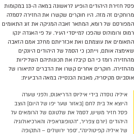
פסל חזירת היהודים הופיע לראשונה במאה ה-13 במקומות
מרוחקים זה מזה. היו חוקרים שקשרו את החזירה לסמלה
המפורסם של רומא, המתאר זאבה המניקה את זוג התאומים
רמוס ורומולוס שהפכו למייסדי העיר. על פי האגדה ינקו
התאומים את עוצמתם ואת אכזריותם מחלב אמם הזאבה
שאימצה אותם, וייתכן כי הסמל של היהודים היונקים
מהחזירה רומז כי הם קיבלו את תכונותיהם השליליות
מהחזירה. חוקרים אחרים קשרו את הדברים לתיאורו של
אוסביוס מקיסריה, מאבות הכנסייה במאה הרביעית:
איליה נוסדה בידי איליוס הדריאנוס, ולפני שערה
היוצא אל בית לחם [באזור שער יפו של היום] הוצב
פסל חזיר משיש, לסמל את שלטונם של הרומאים על
היהודים (יורם צפריר, "הטופוגראפיה והארכיאולוגיה
של איליה קפיטולינה", 'ספר ירושלים – התקופה