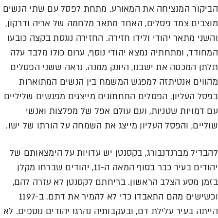
הביקור המנציחה את המאורע. מתחת לפסל עם שתי הנשים
מוצבים צמד פסלים, האחד מתאר מלחמה של אריה ודרקון,
והשני מתאר יהודי ולידו חזירה. החזירה נוגסת בקצה כובעו
המחודד, ומתחתיה נמצא יהודי נוסף, ערום כולו מלבד עלה
תלתן המכסה את ישבנו, היונק ממנה. נראה ששני הפסלים
מהווים אנטיתזה למפגש המשמח בין הנשים המתוארות
בפסל העליון. הפסלים התחתונים מייצגים מפגשים שליליים
עם דמויות שטניות, ועם עולם אפל של מפלצות ואנשי
שוליים, והפסל העליון מייצג את השמחה על הורתו של ישו.
להבדיל מברנדנבורג, בקסנטן יש עדויות על הימצאותם של
יהודים בעיר כבר בסוף המאה ה-11, יהודים שברחו מקלן
בזמן מסע הצלב הראשון. בריחתם לקסנטן לא עזרה להם,
וכשישים מהם התאבדו כדי לא להמיר את דתם. ב-1197
הייתה בעיר עלילת דם, ובעקבותיה נהרגו יהודים נוספים. לא