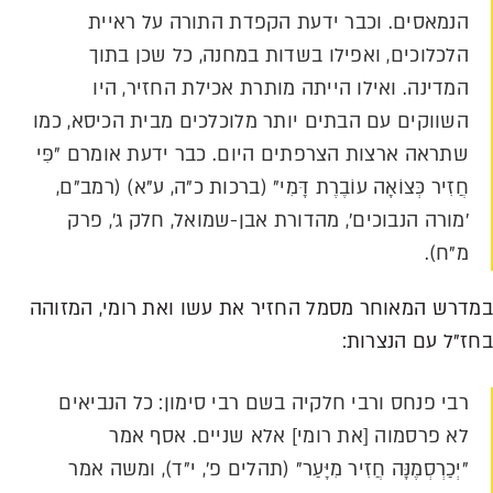
הנמאסים. וכבר ידעת הקפדת התורה על ראיית
הלכלוכים, ואפילו בשדות במחנה, כל שכן בתוך
המדינה. ואילו הייתה מותרת אכילת החזיר, היו
השווקים עם הבתים יותר מלוכלכים מבית הכיסא, כמו
שתראה ארצות הצרפתים היום. כבר ידעת אומרם "פִּי
חֲזִיר כְּצוֹאָה עוֹבֶרֶת דָּמִי" (ברכות כ"ה, ע"א) (רמב"ם,
'מורה הנבוכים', מהדורת אבן-שמואל, חלק ג', פרק
מ"ח).
במדרש המאוחר מסמל החזיר את עשו ואת רומי, המזוהה
בחז"ל עם הנצרות:
רבי פנחס ורבי חלקיה בשם רבי סימון: כל הנביאים
לא פרסמוה [את רומי] אלא שניים. אסף אמר
"יְכַרְסְמֶנָּה חֲזִיר מִיָּעַר" (תהלים פ', י"ד), ומשה אמר