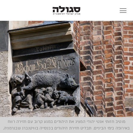
Skip
to
content
מוטיב חזותי אנטי יהודי המציג את היהודים במגע קרוב עם חזירה רווח
באירופה בימי הביניים. תבליט חזירת היהודים בכנסייה בוויטנברג שבגרמניה,