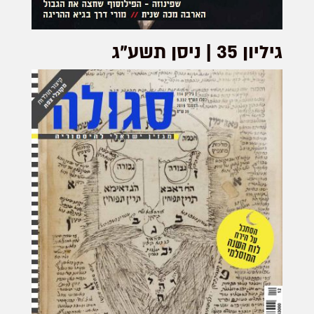
גיליון 35 | ניסן תשע"ג