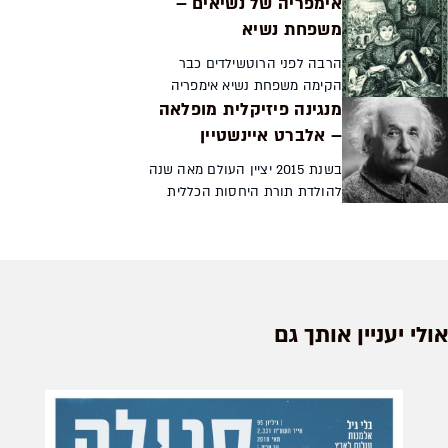
אימפריה של נשיאים –
חלוציות חדשות, התהלכה
משפחת נשיא
דמות ייחודית שגילמה בגופה
ובפועלה את המת...
הרבה לפני הרוטשילדים כבר
הקימה משפחת נשיא אימפריה
מנגינה פיזיקלית מופלאה
כלכלית אדירה, ניהלה קשרים
ענפים עם חצרות מלוכה והייתה
– אלברט איינשטיין
מעורבת עד צוואר בפוליטיקה
בשנת 2015 יציין העולם מאה שנה
העולמית. בתה המפורסמת ביותר
להולדת תורת היחסות הכללית
של...
ומאה ועשר שנה להולדת תורת
היחסות הפרטית. אז גם ימלאו
שישים שנה לפטירתו של אביהן
מולידן אלברט איינשטיין. ...
אולי יעניין אותך גם