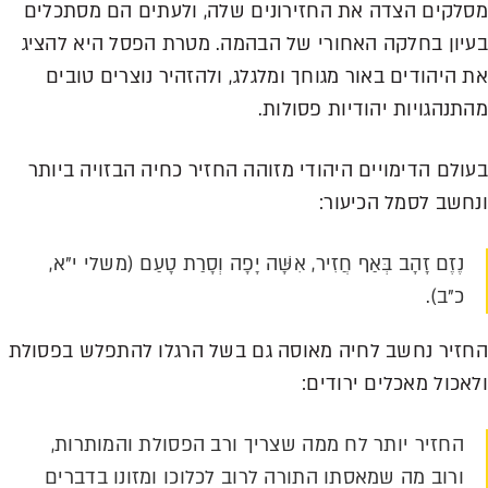
מסלקים הצדה את החזירונים שלה, ולעתים הם מסתכלים
בעיון בחלקה האחורי של הבהמה. מטרת הפסל היא להציג
את היהודים באור מגוחך ומלגלג, ולהזהיר נוצרים טובים
מהתנהגויות יהודיות פסולות.
בעולם הדימויים היהודי מזוהה החזיר כחיה הבזויה ביותר
ונחשב לסמל הכיעור:
נֶזֶם זָהָב בְּאַף חֲזִיר, אִשָּׁה יָפָה וְסָרַת טָעַם (משלי י"א,
כ"ב).
החזיר נחשב לחיה מאוסה גם בשל הרגלו להתפלש בפסולת
ולאכול מאכלים ירודים:
החזיר יותר לח ממה שצריך ורב הפסולת והמותרות,
ורוב מה שמאסתו התורה לרוב לכלוכו ומזונו בדברים