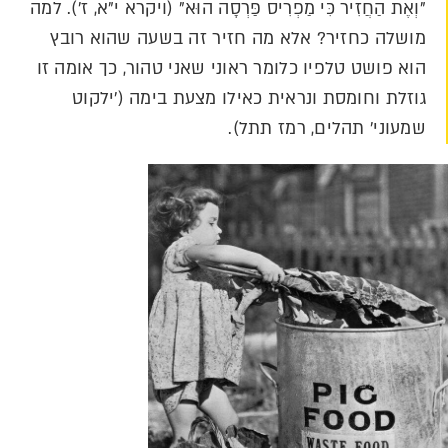
"וְאֶת הַחֲזִיר כִּי מַפְרִיס פַּרְסָה הוּא" (ויקרא י"א, ז'). למה
מושלה כחזיר? אלא מה חזיר זה בשעה שהוא רובץ
הוא פושט טלפיו כלומר ראוני שאני טהור, כך אומה זו
גוזלת וחומסת ונראית כאילו מצעת בימה ('ילקוט
שמעוני' תהלים, רמז תתל).