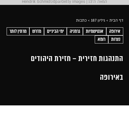
המאה ה־13 | Hendrik Schmidt/dpa/Getty Images
דף הבית
> גיליון 187
> כתבות
אירופה
אנטישמיות
גרמניה
ימי הביניים
מדרש
מרתין לותר
נצרות
רומא
התנהגות חזירית – חזירת היהודים
באירופה