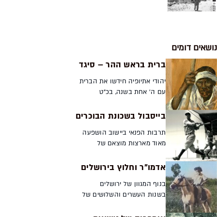
נושאים דומים
ברית בראש ההר – סיגד
יהודי אתיופיה חידשו את הברית
עם ה' אחת בשנה, בכ"ט
במרחשון, בטקסט מרשים
שכלל עלייה לרגל להר מקודש,
בייסבול בשכונת הבוכרים
צום וקריאה בכתבי הקודש. עם
תרבות הפנאי ביישוב הושפעה
עליית בני העדה ארצה התחזק
מאוד מארצות מוצאם של
מקומה של ...
העולים. כמו האחרים, גם העולים
מארצות הברית רצו להרגיש
אדמו"ר וחלוץ בירושלים
בבית. זיכרונות וקטעי עיתונות
בנוף המגוון של ירושלים
מימי המנדט מעידים על
בשנות העשרים והשלושים של
ניסיונותי...
המאה העשרים, בין חצרות
חסידיות עתיקות לבין שכונות