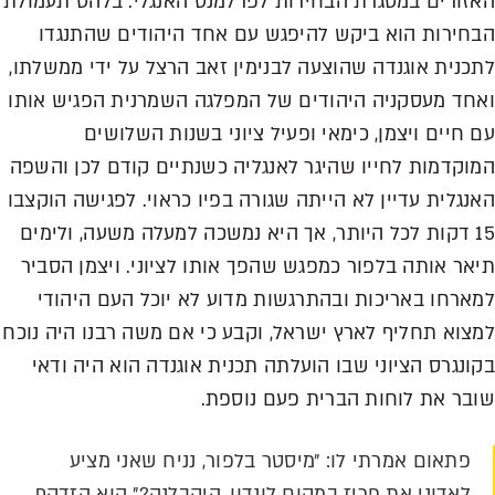
האזורים במסגרת הבחירות לפרלמנט האנגלי. בלהט תעמולת
הבחירות הוא ביקש להיפגש עם אחד היהודים שהתנגדו
לתכנית אוגנדה שהוצעה לבנימין זאב הרצל על ידי ממשלתו,
ואחד מעסקניה היהודים של המפלגה השמרנית הפגיש אותו
עם חיים ויצמן, כימאי ופעיל ציוני בשנות השלושים
המוקדמות לחייו שהיגר לאנגליה כשנתיים קודם לכן והשפה
האנגלית עדיין לא הייתה שגורה בפיו כראוי. לפגישה הוקצבו
15 דקות לכל היותר, אך היא נמשכה למעלה משעה, ולימים
תיאר אותה בלפור כמפגש שהפך אותו לציוני. ויצמן הסביר
למארחו באריכות ובהתרגשות מדוע לא יוכל העם היהודי
למצוא תחליף לארץ ישראל, וקבע כי אם משה רבנו היה נוכח
בקונגרס הציוני שבו הועלתה תכנית אוגנדה הוא היה ודאי
שובר את לוחות הברית פעם נוספת.
פתאום אמרתי לו: ״מיסטר בלפור, נניח שאני מציע
לאדוני את פריז במקום לונדון, היקבלנה?״ הוא הזדקף