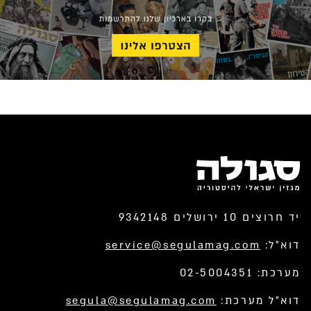
יד חרוצים 10 ירושלים 9342148
דוא”ל:
service@segulamag.com
מערכת: 02-5004351
דוא”ל מערכת:
segula@segulamag.com