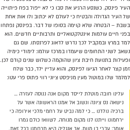
העיר פינסק. כשנסע הרגיע את סבו כי לא ייפול בפח פיתוייה
של העיר הגדולה והבטיח כי לעולם לא יכתוב ולו אות אחת
בשבת – הבטחה שלא קוימה בסופו של דבר. בפינסק נפתחו
בפני חיים עולמות אינטלקטואליים ותרבותיים חדשים. הוא
למד במרץ ובמקביל לכך נדרש לדאוג לפרנסתו. שם גם
נשאב לשני התחומים שיעמדו במרכז עולמו: לימודי כימיה
ופעילות בתנועת חיבת ציון שהוקמה כשלוש שנים קודם לכן.
זמן קצר לאחר הגיעו לפינסק, והוא עדיין ילד, כבר שלח
למלמד שלו במוטול מעין מניפסט ציוני רווי פתוס פרי עטו:
עלינו חובה מוטלת לייסד מקום אנה ננוסה לעזרה …
נישאה נס ציונה ונשוב אל אמנו הראשונה אשר על
ברכיה נולדנו … כי למה נביט על רחמי מלכי אירופה כי
ירחמונו וייתנו לנו מקום מנוחה. לשווא! כולם גמרו
אומר: עברי בן מוות, אך אנגליה היא תרחמנו בכל זאת.