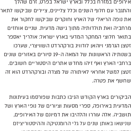
אירופים במזרח בכלל ובארץ ישראל בפרט, זרם שהלך
והתגבר עם חלוף השנים וכלל צליינים, ציירים שביקשו לתאר
את נופה הריאלי של הארץ וחוקרים שביקשו לחקור את
מרחביה ואת תולדותיה מתוך גישה מדעית. שניים אוחזים
בתואר חלוצי המחקר המדעי בארץ ישראל: אולריך יאספר
זטצן הגרמני ויוהאן לודוויג בורקהרדט השוויצרי, שערכו
בשנותיה הראשונות של המאה ה-19 סיורים באזורים שונים
ברחבי הארץ ואף זיהו מחדש אתרים היסטוריים חשובים.
זטצן למשל אחראי לאיתורה של מצדה ובורקהרדט הוא זה
שחשף את פטרה.
הביקורים בארץ הקודש הניבו כתבות שפורסמו בעיתונות
המדעית באירופה, ספרי מסעות וציורים של נופי הארץ ושל
תושביה. אלה עוררו והלהיבו את דמיונם של האירופים,
שנישאו באותן שנים על גלי הרומנטיקה וההיסטוריציזם