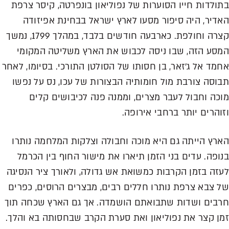
בתולדות חייו הסוערות של נפוליאון בונפרטה, קיסר צרפת
האדיר, היה סיפור מסעו לארץ ישראל בבחינת אפיזודה
קצרה וחולפת. כארבעה חודשים בלבד, במהלך 1799, נמשך
המסע הזה, שבו ניסה לכבוש את הארץ משליטה המקומי
אחמד אל ג'זאר, בן חסותו של הסולטן התורכי. בסיומו, לאחר
תבוסה צורבת מול חומותיה הבצורות של עכו, נס על נפשו
מוכה וחבול לעבר מצרים, וממנה פנה לכיבושים קלים
וזוהרים יותר ברחבי אירופה.
הארץ הייתה גם היא מוכה וחבולה וצלקות המלחמה נותרו
בנופה. עדים בני הזמן תיארו את מישור החוף בין הכרמל
לעזה בזמן הקרבות כמשואת אש גדולה, ולאורך ציר הנסיגה
של צבא צרפת נותרו חללים רבים, מבצרים הרוסים, כפרים
חרבים ושדות שתבואתם הושמדה. אך גם הארץ שכחה תוך
זמן קצר את נפוליאון ואת סערת הקרב שבחסותה בא והלך.