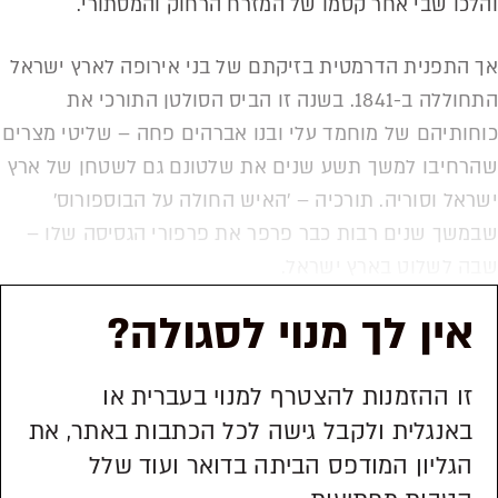
והלכו שבי אחר קסמו של המזרח הרחוק והמסתורי.
אך התפנית הדרמטית בזיקתם של בני אירופה לארץ ישראל
התחוללה ב-1841. בשנה זו הביס הסולטן התורכי את
כוחותיהם של מוחמד עלי ובנו אברהים פחה – שליטי מצרים
שהרחיבו למשך תשע שנים את שלטונם גם לשטחן של ארץ
ישראל וסוריה. תורכיה – 'האיש החולה על הבוספורוס'
שבמשך שנים רבות כבר פרפר את פרפורי הגסיסה שלו –
שבה לשלוט בארץ ישראל.
אין לך מנוי לסגולה?
זו ההזמנות להצטרף למנוי בעברית או
באנגלית ולקבל גישה לכל הכתבות באתר, את
הגליון המודפס הביתה בדואר ועוד שלל