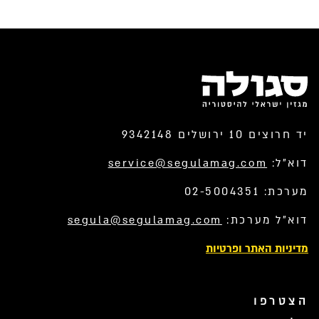
יד חרוצים 10 ירושלים 9342148
דוא”ל:
service@segulamag.com
מערכת: 02-5004351
דוא”ל מערכת:
segula@segulamag.com
מדיניות האתר ופרטיות
הצטרפו