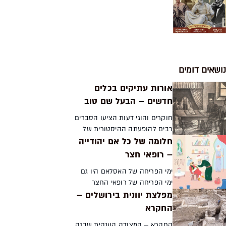
נושאים דומים
אורות עתיקים בכלים
חדשים – הבעל שם טוב
חוקרים והוגי דעות הציעו הסברים
רבים להופעתה ההיסטורית של
חלומה של כל אם יהודייה
תנועת החסידות במקביל לעליית
המודרניות. בחינת מקורות
– רופאי חצר
ההשפעה המפתיעים של רבי
ימי הפריחה של האסלאם היו גם
ישראל בעל שם טוב מגלה כיצד
ימי הפריחה של רופאי החצר
י...
מפלצת יוונית בירושלים –
היהודים. עשרות רופאים יהודים
שירתו בחצר המלוכה, כתבו
החקרא
חיבורים רפואיים משפיעים וזכו
החקרא — המצודה הענקית שבנה