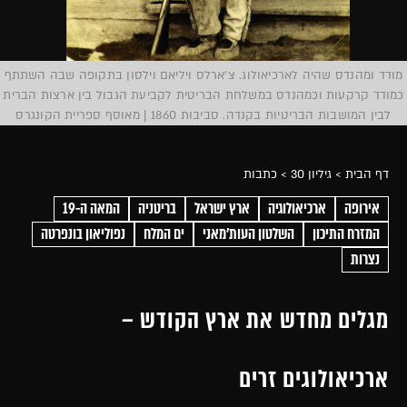
מודד ומהנדס שהיה לארכיאולוג. צ'ארלס ויליאם וילסון בתקופה שבה השתתף
כמודד קרקעות וכמהנדס במשלחת הבריטית לקביעת הגבול בין ארצות הברית
לבין המושבות הבריטיות בקנדה. סביבות 1860 | מאוסף ספריית הקונגרס
דף הבית
> גיליון 30
> כתבות
אירופה
ארכיאולוגיה
ארץ ישראל
בריטניה
המאה ה-19
המזרח התיכון
השלטון העות'מאני
ים המלח
נפוליאון בונפרטה
נצרות
מגלים מחדש את ארץ הקודש –
ארכיאולוגים זרים