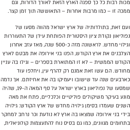
מכות רבות כל כך ספגה הארץ הזאת לאורך הדורות, וגם
ממכה זו – כמו מרבות אחרות – התאוששה תוך זמן קצר.
ועם זאת, בתולדותיה של ארץ ישראל מהווה מסעו של
נפוליאון נקודת ציון היסטורית הפותחת עידן של התעוררות
וגילוי מחדש. לראשונה מזה כ-500 שנה, מאז עזב אחרון
הצלבנים את ארץ הקודש, הפנו בני אירופה את מבטם לארץ
הקודש הממשית – לא זו המתוארת בספרים – וגילו בה עניין
מחודש. הם עשו זאת אמנם רק להרף עין, ויחלפו עוד
כארבעים שנה עד שישובו ויעמיקו בה את אחיזתם. אך נדמה
שמסעו של נפוליאון בארץ ישראל על סף המאה ה-19, שהיה
מונע בעיקר משיקולים פוליטיים וכלכליים, פתח את מאה
השנים שעמדו בסימן גילויה מחדש של ארץ הקודש: גילויה
בידי בני אירופה שמצאו בה ארץ לא נודעת וכר נרחב למחקר
בתחומים מגוונים, כמו גם בסיס נוח להתעצמות קולוניאלית,