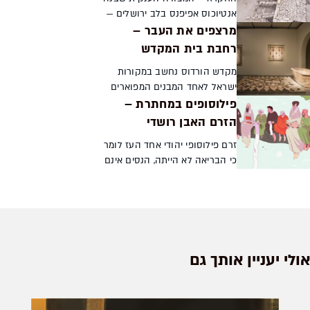
ליוקרה, להשפעה ולעושר אמי...
אנטיוכוס אפיפנס בלב ירושלים —
מרצפים את העבר –
הטרידה את יהודי העיר במשך
שנים רבות, גם לאחר
רחבת בית המקדש
שהחשמונאים ניצחו את היוונים
מקדש הורדוס נחשב במקורות
והשיגו אוטונומיה. לכן
ישראל לאחד המבנים המפוארים
כשהצליחו...
פילוסופים במחתרת –
שנבנו מאז ומעולם. מחקר
ארכאולוגי חדשני של ממצאים
הזרם האבן רושדי
מהר הבית מאפשר שחזור של
זרם פילוסופי יהודי אחד העז לומר
הרצפה בחצר המקדש, ומדגים
כי הבריאה לא הייתה, הנסים אינם
מדוע טענו ...
קיימים ואין לנפש קיום לאחר
המוות, ולמרות זאת הוא עדיין ראה
את עצמו נאמן ליהדות ומחויב
בקיום מצוות...
אולי יעניין אותך גם