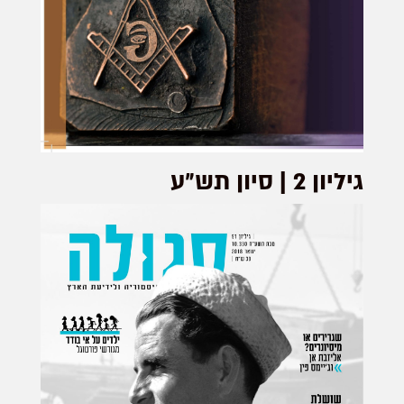
גיליון 2 | סיון תש״ע