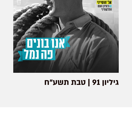
גיליון 91 | טבת תשע"ח