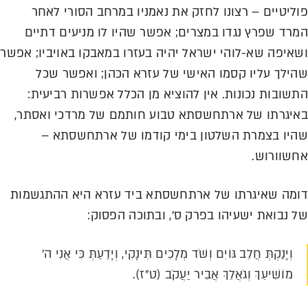
פוליטיים – רצונו לחזק את נאמניו במרחב הסורי לאחר
המרד שפרץ נגדו במצרים; אפשר שהיו לו מניעים דתיים
ושאיפה שא-לוהי ישראל יהיה בעזרו במאבקו באויביו; אפשר
שהילך עליו קסמו האישי של עזרא הכהן; ואפשר שכל
התשובות נכונות. אין להוציא מן הכלל אפשרות רביעית:
באיגרתו של ארתחשסתא טבוע חותמם של מרדכי ואסתר,
שהיו בצמרת השלטון בימי קודמו של ארתחשסתא –
אחשוורוש.
דומה שאיגרתו של ארתחשסתא ביד עזרא היא ההתגשמות
של נבואת ישעיהו בפרק ס', ובתוכה הפסוק:
וְיָנַקְתְּ חֲלֵב גּוֹיִם וְשֹׁד מְלָכִים תִּינָקִי, וְיָדַעַתְּ כִּי אֲנִי ה'
מוֹשִׁיעֵךְ וְגֹאֲלֵךְ אֲבִיר יַעֲקֹב (ט"ז).