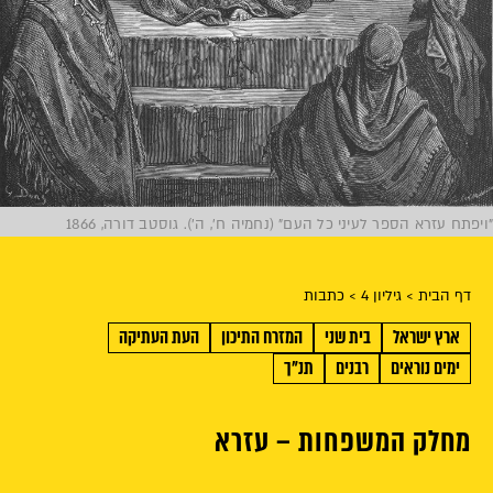
"ויפתח עזרא הספר לעיני כל העם" (נחמיה ח', ה'). גוסטב דורה, 1866
דף הבית
> גיליון 4
> כתבות
ארץ ישראל
בית שני
המזרח התיכון
העת העתיקה
ימים נוראים
רבנים
תנ"ך
מחלק המשפחות – עזרא