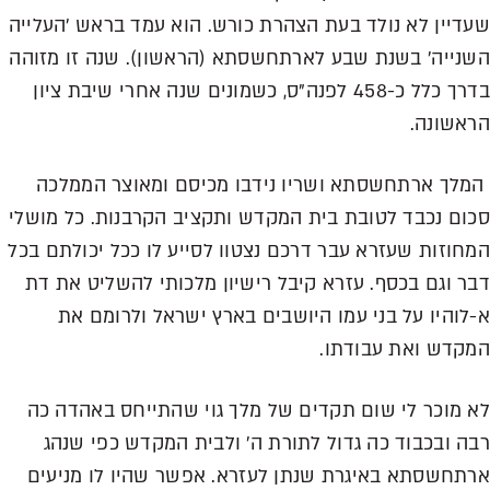
שעדיין לא נולד בעת הצהרת כורש. הוא עמד בראש 'העלייה
השנייה' בשנת שבע לארתחשסתא (הראשון). שנה זו מזוהה
בדרך כלל כ-458 לפנה"ס, כשמונים שנה אחרי שיבת ציון
הראשונה.
המלך ארתחשסתא ושריו נידבו מכיסם ומאוצר הממלכה
סכום נכבד לטובת בית המקדש ותקציב הקרבנות. כל מושלי
המחוזות שעזרא עבר דרכם נצטוו לסייע לו ככל יכולתם בכל
דבר וגם בכסף. עזרא קיבל רישיון מלכותי להשליט את דת
א-לוהיו על בני עמו היושבים בארץ ישראל ולרומם את
המקדש ואת עבודתו.
לא מוכר לי שום תקדים של מלך גוי שהתייחס באהדה כה
רבה ובכבוד כה גדול לתורת ה' ולבית המקדש כפי שנהג
ארתחשסתא באיגרת שנתן לעזרא. אפשר שהיו לו מניעים