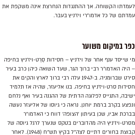
לעמדתו הקשוחה. אך ההתנגדות הנחרצת אינה משקפת את
עמדתם של כל אדמו"רי ויז'ניץ בעבר.
כפר במיקום משוער
מי שייסד ענף אחר של ויז'ניץ – חסידות סֶרֶט-ויז'ניץ בחיפה
– היה האדמו"ר רבי ברוך הגר, שעד השואה כיהן כרב בעיר
סירט שברומניה. ב-1947 עלה רבי ברוך לארץ והקים את
חסידות סרט-ויז'ניץ בחיפה. בנו אליעזר, שהיה אז תלמיד
ישיבה, התגייס לפלוגה הדתית של ההגנה בעיר ואף נלחם
ונפצע בקרב ברמת יוחנן. נראה כי גיוסו של אליעזר נעשה
בברכת אביו, שכן בעיתון 'הצופה' דווח כי האדמו"ר
מסרט-ויז'ניץ היה מהדוברים בטקס שנערך לרגל גיוסה של
קבוצת בחורים דתיים לצה"ל בקיץ תש"ח (1948). לאחר