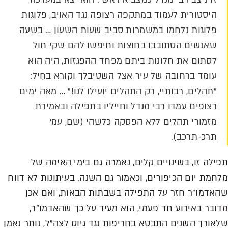
היסטורית לעמוד במתקפה רצופה נגד האויב, פלוגות
פלוגות נלחמו במשמרות סביב שעות השעון … בשעה
שאנשים הסתובבו בחוצות וחיפשו להם שקי חול
לסתום את חלונות ביתם מפחד ההפגזות, היה הוא
עומד ברחובה של עיר אצל השטיבלך וקורא בחִיל:
"תהלים, רבותיי, רק התהלים יועילו לנו!" … מאה ימים
רצופים עמדו רבי מנדל וחייליו בתפילה ובאמירת
מזמורי תהלים ללא הפסקה כלשהי (שם, עמ'
תרכ-תרכב).
תפילה זו, בשינויים קלים, נאמרה גם בימי האימה של
מלחמת יום הכיפורים, וכאמור גם השנה. בעיתונות לא דווח
שהאדמו"ר חזר על התפילה בשבתות הבאות, ואם אכן
מדובר באירוע חד פעמי, הוא מעיד על כך שהאדמו"ר,
שלאורך השנים התבטא בחריפות נגד גיוס לצה"ל, נותר נאמן