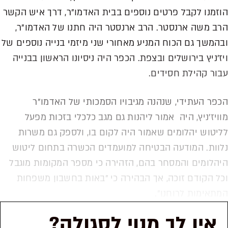
הוזמנו לקבל פרטים נוספים בבית האדמו"ר, דרך איש הקשר
הרב משה ארנסטר. הרב ארנסטר היה חתנו של האדמו"ר,
ובהמשך גם הכוח המניע מאחורי שני מיזמי בנייה נוספים של
ויז'ניץ בירושלים ובצפת. הכפר היה ניסיונו הראשון בבנייה
עבור קהילת חסידים.
הכפר העתידי, שנהנה מגיבויו הסמכותי של האדמו"ר
מוויז'ניץ, היה אמור ליהנות גם מגב כלכלי בזכות מפעל
לליטוש יהלומים שאמור היה לקום בו, ולספק גם משרות
נלוות. המודעה הבטיחה למועמדים הכשרה בתחום ליטוש
היהלומים והמסחר בהם, הזהירה כי מספר המקומות מוגבל
וכל הקודם זוכה, אך הבהירה כי "באות בחשבון משפחות
המתאימות לרוחנו".
אין לך מנוי לסגולה?