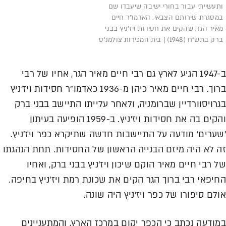
ותעשייתי עבור בחורי ישיבה שיעבדו שם
במסגרת שירותם הצבאי. האדמו"ר חיים
מאיר הגר, שהקים את חסידות ויז'ניץ בבני
ברק בתש"ח (1948) | בית המכירות צולמנ'ס
ב-1947 הגיע לארץ גם רבי חיים מאיר הגר, אחיו של רבי
ברוך. רבי חיים מאיר כיהן מ-1936 כאדמו"ר חסידות ויז'ניץ
בגרויסוורדיין שברומניה, ולאחר עלייתו התיישב בבני ברק
והקים בה את חסידות ויז'ניץ. ב-1959 הופיעה בעיתון
'שערים' מודעה על התיישבות חדשה שתיקרא כפר ויז'ניץ.
זה לא היה מיזם הבנייה הראשון של החסידות. תחת הנהגתו
של רבי חיים מאיר הוקם שיכון ויז'ניץ בבני ברק, ואחיו
החיפאי רבי ברוך הגר הקים את שכונת רמת ויז'ניץ בחיפה.
אולם סיפורו של כפר ויז'ניץ היה שונה.
במודעה נכתב כי הכפר יקום במרכז הארץ, והמתעניינים