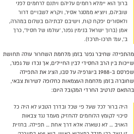
ברוך הוא יימלא רחמים עליהם ויתנם לרחמים לפני
שוביהם, ויוציא ממסגר אסיר, ויקרא לשבויים דרור
ולאסורים יפקח קוח, וישיבם לבתיהם בשלום במהרה,
אמן (ברוך ישראל בנימין גפנר, 'עולמו של חסיד', כרך
ב', עמ' תרכו-תרכז).
מהתפילה שחיבר גפנר בזמן מלחמת השחרור עולה תחושת
שייכות בין הרב החסידי לבין החיילים, אך נכדו של גפנר,
שפרסם ב-1988 ביוגרפיה על סבו, הציג את התפילה
שחוברה בזמן מלחמת העצמאות כחלופה לשירות צבאי,
בהתאם לנרטיב החרדי המקובל היום:
היה ברור לכל שעל פי שכל ובדרך הטבע לא היה כל
סיכוי לקומץ הלוחמים להחזיק מעמד נגד צבאות
האויב … לא נשארה אלא דרך אחת … תפילה. בחזית
זו ניצב רבי מנדל כמצביא ראשי. הוא יצא במערכה