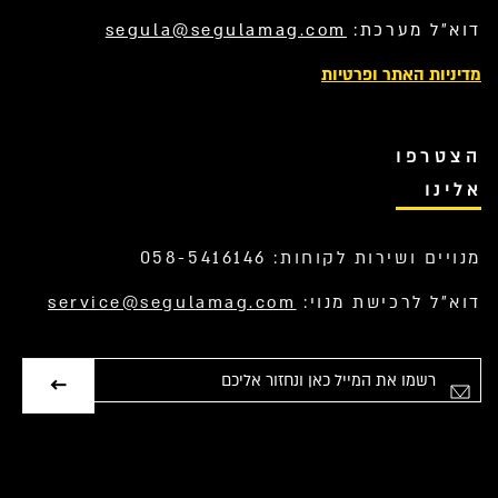
דוא”ל מערכת:
segula@segulamag.com
מדיניות האתר ופרטיות
הצטרפו
אלינו
מנויים ושירות לקוחות: 058-5416146
דוא”ל לרכישת מנוי:
service@segulamag.com
אימייל