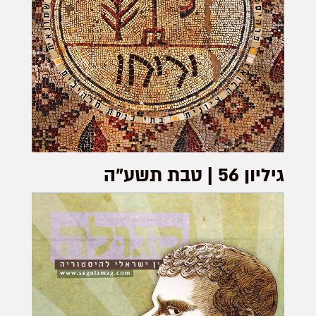
גיליון 56 | טבת תשע"ה