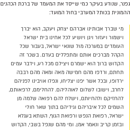
גפנר, שנודע בעיקר כמי שייסד את המעמד של ברכת הכהנים
ההמונית בכותל המערבי בחול המועד:
מי שברך אבותינו אברהם יצחק ויעקב, הוא יברך
וישמור ויעזור ויגן ויושיע לכל אחינו בית ישראל
העומדים במערכה מול שונאי ישראל, בעבור שכל
הקהל מברכים אותם ומתפללים בעדם. בשכר זה
הקדוש ברוך הוא ישמרם ויצילם מכל רע, וידבר עמים
תחתם, ורדפו מהם חמישה מאה ומאה מהם רבבה
ירדופו, ובכל אשר יפנו יצליחו, ונפלו אויבינו לפניהם
לחרב, וישובו לשלום לאוהליהם. להחלימם, לרפאותם,
להחזיקם ולהחיותם, וישלח להם רפואה שלמה מן
השמים לכל איבריהם וגידיהם בתוך שאר חולי
ישראל, רפואת הנפש ורפואת הגוף, השתא בעגלא
ובזמן קריב ונאמר אמן. ומי מהם שנפל בשבי, הקדוש