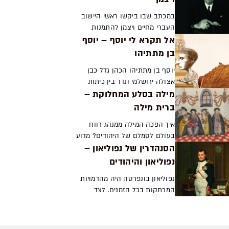
במכתב שבו ביקשו ראשי היישוב
העברי מחיים ויצמן להתמנות
אל תקרא לי יוסף – יוסף
לנשיא הראשון של מדינת ישראל
הם תיארו אותו כמי שעשה יותר
בן מתתיהו
מכל אדם חי אחר ליצירתה של
יוסף בן מתתיהו הכהן גדל כבן
המדינה. ואכן, ויצמן הקדי...
אצולה ירושלמי ונדד בין כיתות
מילה בסלע המחלוקת –
שונות בחיפוש אחר זהותו. כבר
בגיל צעיר הוטלו עליו שליחויות
ברית מילה
ותפקידים שונים מטעם ההנהגה
איך הפכה המילה ממנהג רווח
בירושלים. עריקתו ל...
בעולם לסמלם של היהודים? מדוע
הסנהדרין של נפוליאון –
היא שימשה סלע מחלוקת ואבן
בוחן בין תרבויות ועמים שונים
נפוליאון והיהודים
במזרח הים התיכון? וכיצד היא
נפוליאון בונפרטה היה מהדמויות
הפרידה בין יהודים לנוצ...
המרתקות בכל הזמנים. לצד
מהלכים צבאיים ופוליטיים
דרמטיים שעיצבו את אירופה
לתמיד, ניסה המצביא הדגול