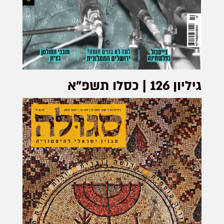
גיליון 126 | כסלו תשפ"א