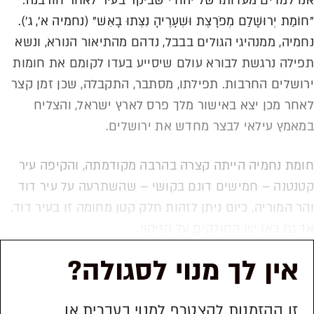
אנו למדים מעדותו של יהודי שביקר בעיר לאחר חורבנה:
"חוֹמַת יְרוּשָׁלִַם מְפֹרָצֶת וּשְׁעָרֶיהָ נִצְּתוּ בָאֵשׁ" (נחמיה א', ג').
נחמיה, ממנהיגי הגולים בבבל, נדהם מהתיאור הנורא, ונשא
תפילה נרגשת לבורא עולם שיסייע בעדו לקומם את חומות
ירושלים החרבות. תפילתו, מסתבר, התקבלה, שכן זמן קצר
לאחר מכן יצא באישור מלך פרס לארץ ישראל, והצליח
במאמץ עילאי לבצר מחדש את ירושלים.
חומת נחמיה הייתה קצרה בהרבה מקודמתה, והקיפה עיר
קטנטנה – חמישים דונם בקושי – שהשתרעה על עיר דוד
והר המוריה. כיום ניתן לזהות חלק קטן מחומה זו בעיר דוד,
אך גם כאן יש החולקים על הזיהוי.
אין לך מנוי לסגולה?
זו ההזמנות להצטרף למנוי בעברית או