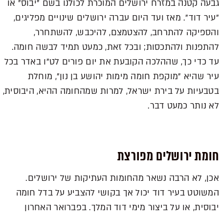
גבעה קטנה במזרח ירושלים המוכרת לכולנו בשם "יבוס" או
"עיר דוד". מאז ועד היום עברה ירושלים שינויים מפליגים,
והספיקה להתרחב, להצטמצם, להיכבש, להשתחרר,
להתפנות ולהתכסות; ובכל זאת, כמעט תמיד לבשה חומה.
עד כדי כך, שההלכה הקובעת את יום פורים לט"ו באדר בכל
עיר שהיא "מוקפת חומה מימות יהושע בן נון", מוחלת
בטבעיות על בירת ישראל, למרות שמהחומה ההיא, היבוסית,
לא נותר כמעט דבר.
חומת ירושלים מפורצת
אכן, לא הרבה נשאר מהחומות העתיקות של ירושלים.
המשוטט בעיר דוד יכול אך בקושי להצביע על בדל חומה
יבוסית, או על ביצור מימי דוד המלך. בפברואר האחרון