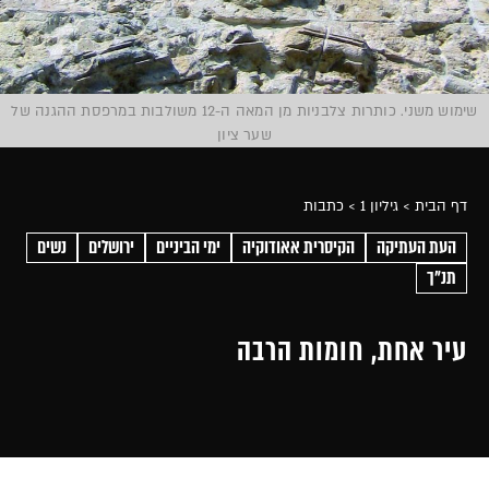
שימוש משני. כותרות צלבניות מן המאה ה-12 משולבות במרפסת ההגנה של
שער ציון
דף הבית
> גיליון 1
> כתבות
העת העתיקה
הקיסרית אאודוקיה
ימי הביניים
ירושלים
נשים
תנ"ך
עיר אחת, חומות הרבה