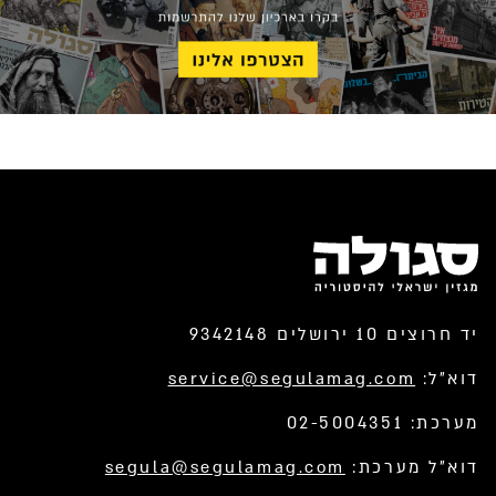
יד חרוצים 10 ירושלים 9342148
דוא”ל:
service@segulamag.com
מערכת: 02-5004351
דוא”ל מערכת:
segula@segulamag.com