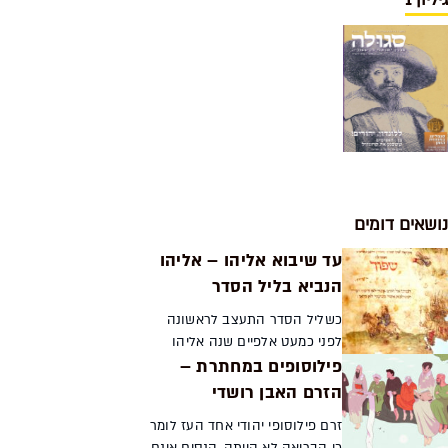
נושאים דומים
עד שיבוא אליהו – אליהו
הנביא בליל הסדר
כשליל הסדר התעצב לראשונה
לפני כמעט אלפיים שנה אליהו
פילוסופים במחתרת –
הנביא לא היה חלק ממנו. איך
הפך הנביא הקנאי לאורח
הזרם האבן רושדי
שמצפים לו בליל הסדר? מנהגי
זרם פילוסופי יהודי אחד העז לומר
הסדר במסורת אשכנז חושפים