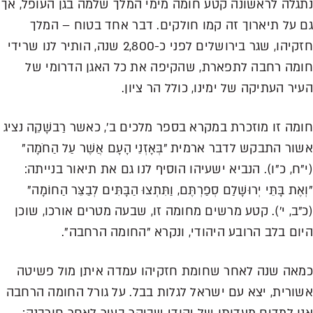
נתגלה לראשונה קטע חומה מימי המלך שלמה בגן העופל, אך
גם על תיארוך זה קמו חולקים. דבר אחד בטוח – המלך
חזקיהו, שגר בירושלים לפני כ-2,800 שנה, הותיר לנו שרידי
חומה רחבה לתפארת, שהקיפה את כל האגן הדרומי של
העיר העתיקה של ימינו, כולל הר ציון.
חומה זו מוזכרת במקרא בספר מלכים ב', כאשר רַבשָׁקֵה נציג
אשור התבקש לדבר ארמית "בְּאָזְנֵי הָעָם אֲשֶׁר עַל הַחֹמָה"
(י"ח, כ"ו). הנביא ישעיהו הוסיף לנו גם את תיאור בנייתה:
"וְאֶת בָּתֵּי יְרוּשָׁלִַם סְפַרְתֶּם, וַתִּתְצוּ הַבָּתִּים לְבַצֵּר הַחוֹמָה"
(כ"ב, י'). קטע מרשים מחומה זו, שבעה מטרים אורכו, שוכן
היום בלב הרובע היהודי, ונקרא "החומה הרחבה".
כמאה שנה לאחר שחומת חזקיהו עמדה איתן מול פשיטה
אשורית, יצא עם ישראל לגלות בבל. על גורל החומה הרחבה