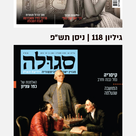
גיליון 118 | ניסן תש״פ