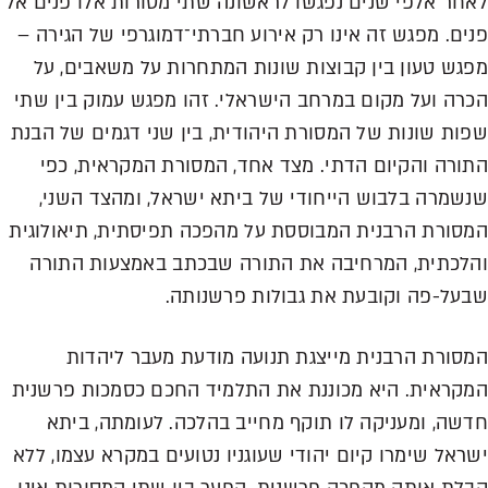
לאחר אלפי שנים נפגשו לראשונה שתי מסורות אלו פנים אל
פנים. מפגש זה אינו רק אירוע חברתי־דמוגרפי של הגירה –
מפגש טעון בין קבוצות שונות המתחרות על משאבים, על
הכרה ועל מקום במרחב הישראלי. זהו מפגש עמוק בין שתי
שפות שונות של המסורת היהודית, בין שני דגמים של הבנת
התורה והקיום הדתי. מצד אחד, המסורת המקראית, כפי
שנשמרה בלבוש הייחודי של ביתא ישראל, ומהצד השני,
המסורת הרבנית המבוססת על מהפכה תפיסתית, תיאולוגית
והלכתית, המרחיבה את התורה שבכתב באמצעות התורה
שבעל-פה וקובעת את גבולות פרשנותה.
המסורת הרבנית מייצגת תנועה מודעת מעבר ליהדות
המקראית. היא מכוננת את התלמיד החכם
כסמכות פרשנית
חדשה, ומעניקה לו תוקף מחייב בהלכה. לעומתה, ביתא
ישראל שימרו קיום יהודי שעוגניו נטועים במקרא עצמו, ללא