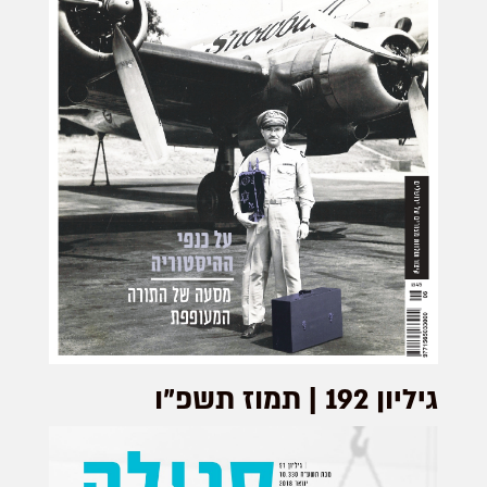
גיליון 192 | תמוז תשפ"ו