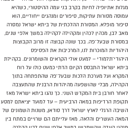
מגלות אתיופיה לחיות בקרב בני עמה ההיסטורי, כשהיא
עמוסה מסורות עתיקות, סיפורים ומנהגים ייחודיים, הוא
סיפור מופלא. המסורת ההלכתית של ביתא ישראל נמסרה
מאב לבן, מכהין לכהין ומקהילה לקהילה במשך אלפי שנים,
במסורת שבעל־פה. בכך שונה קבוצה זו מרוב הקבוצות
היהודיות המוכרות לנו, המרכיבות את הפסיפס
היהודי־תלמודי – למעט אולי הקראים והשומרונים. בקהילת
ביתא ישראל התבסס הקיום הדתי כמעט כולו על רוח
המקרא ועל מערכת הלכות שבעל־פה שהתפתחה בתוך
הקהילה, מבלי שהושפעה מהיהדות הרבנית שהתעצבה
לאחר חורבן בית המקדש השני. כך נהגו ביתא ישראל מאז
תקופת הרדיפות במאה הרביעית – עד למועד יציאתם למסע
השיבה הרגלי לארץ ישראל דרך סודאן, משנות השמונים של
המאה העשרים והלאה. מאז עלייתם הם שרויים במתח בין
מנהגי העדה שהשתרשו במשך אלפי שנים לבין ההלכה