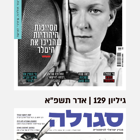
גיליון 129 | אדר תשפ״א