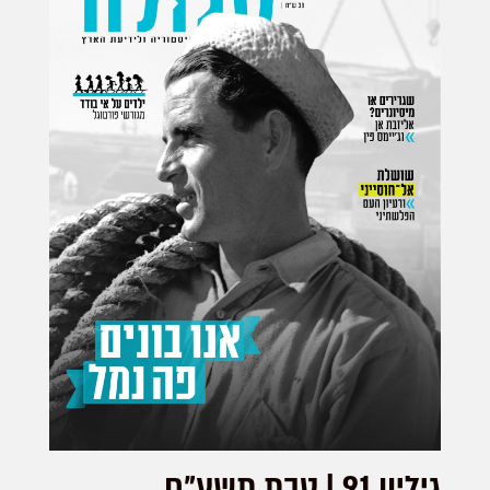
גיליון 91 | טבת תשע"ח