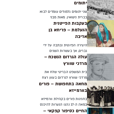
יתומים
שני יתומים גלמודים עומדים לבוא
בברית נישואין. מאות מבני
בעקבות הפייטנית
הקהילה שארגנו את השידוך ודאגו
לכל צורכי החתונה מקיפים אותם.
הנעלמת – פריחא בן
אבל אירוע מרגש זה לא מתרחש
אדיבה
באולם שמחות, גם ל...
היצירה הפיוטית נכתבה על ידי
גברים, אך בעשרות השנים
עולה הגרדום הנשכח –
האחרונות הולכות ומצטברות
עדויות על פייטנית מלומדת
מרדכי שוורץ
ממרוקו אשר דמותה ושיריה היו
בית המשפט הבריטי שלח את
ידועים לרבים. האם העתיד צופן
מרדכי שוורץ לגרדום בעוון רצח
בח...
מחאה בתחפושת – פורים
שוטר ערבי. היישוב נלחם להוכחת
חפותו, אך גילוי היומן שכתב בזמן
בוורמייזא
מאסרו מגלה שהאמת הייתה
בחגיגות פורים בקהילת וורמייזא
אחרת תמר הירדני ...
במאה ה-17 נהגו הנערות להיכנס
החיים כסיפור קפקאי –
לעזרת הגברים ולהקיף את