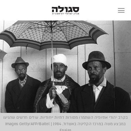
Skip
to
content
בקרב יהודי אתיופיה השתמרו מסורות דתיות ייחודיות. עולים חדשים שהגיעו
במבצע משה במרכז הקליטה באשדוד, 1984 | Images Getty/AFP/Baitel
Esaias