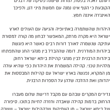
דעתם לאכול בפסח, למרות שישנה פסיקה של רבנים
הקובעת כי הטף אינו נמנה עם חמשת מיני דגן, ולפיכך
האינג'רה איננה חמץ.
היהדות שהשתמרה באתיופיה והגיעה עם העולים לארץ
ישראל היא מקרה מרתק, המאפשר לבחון מה קורה למסורת
עתיקה שנשמרה לאורך דורות רבים כאשר היא פוגשת
ביהדות המודרנית. דומה שההבדל בין מנהגי החג שהתפתחו
ביהדות הרבנית לבין מנהגי קהילת ביתא ישראל רחוק
מלהיות טכני. קהילה המשמרת את היהדות כפי שהיא עולה
מן המקרא, נפגשה בארץ ישראל עם קהילות המבססות את
יהדותן ואת ההלכה שלהן על הספרות הרבנית.
נדירים המקרים שבהם עם מקבל דרישת שלום מעברו
הרחוק בדמות קהילה שאבדה וחזרה לחיות בתוכו. סיפורה
של ביתא ישראל – מן העתיקות שבקהילות ישראל – ששבה