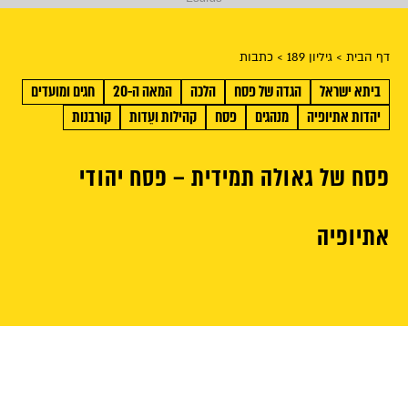
דף הבית
> גיליון 189
> כתבות
ביתא ישראל
הגדה של פסח
הלכה
המאה ה-20
חגים ומועדים
יהדות אתיופיה
מנהגים
פסח
קהילות ועֵדות
קורבנות
פסח של גאולה תמידית – פסח יהודי
אתיופיה