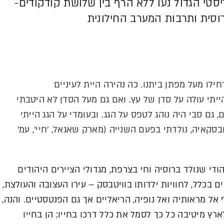
ליסטי הגדול נעו ללא הרף בין שלושת קודקודים-
וסית ותרבות המערב החילונית
ילו מעל מפתן ביתנו. כה נהירה היית לעיניים
הייתי עולה על סדן של עץ. ואם גם מעל הסדן לא היטבתי
, גם סבי היה נוהג לטפס על הגג. ובעומדי על הגג הייתי
ובסקאיה, נולדתי בפעם השנייה (מארק שאגאל, 'חיי', עמ'
די שנולד ברוסיה וחי בצרפת, מגדולי הציירים היהודים
בכלל, לחוויות ילדותו בוויטבסק – עירו העצובה והעולצת,
ל מראותיה ואל נופיה, הריאליים אך גם הפנטסטיים. והנה,
רץ מיטיבה כל כך לסמל את כלל דרכו בחייו; הן בחייו