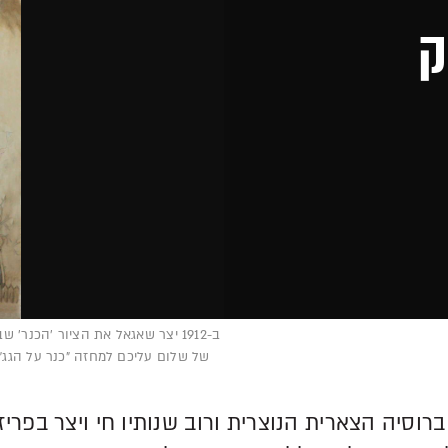
ק
של שלום עליכם למחזה "כנר על הגג"
סיה הצארית הנוצרית ורוב שנותיו חי ויצר בפריז.