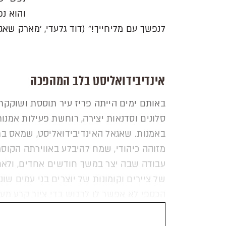
והוא נפ
לנפשך עם מליחייך!" (דוד גלעדי, 'מארק שאגאל, סי
אינדיבידואליסט בלב המהפכה
באותם ימים הייתה פריז עיר תוססת ושוקקת 
סלונים וסדנאות יצירה, רוחשת פעילות אמנות
באמנות. שאגאל האינדיבידואליסט, שמאס בת
מזוהה כיהודי, שמח להיבלע באווירתה הקוסמ
עבודה שבה יצר במשך חודשים אחדים, ולאחר
של ציירים וקומונות של יוצרים בני עמים שונ
הכספי לא אפשר לו לרכוש בדי ציור קרע מעל