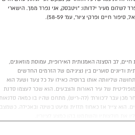
רד לשלום מעיר ילדותו: "ויטבסק, אני נפרד ממך. הישארי
פור חיים ופרקי ציור', עמ' 58-59).
חיים, לב הסצנה האמנותית האירופית, עמוסת מוזאונים,
ית ודיונים סוערים בין נציגיהם של הזרמים החדשים
חושה שליוותה אותו ברוסיה כאילו על כל צעד ושעל הוא
ופוליטית של עיר האורות והצבעים. הוא שכר לעצמו סדנת
 מכן עבר ל'כוורת' (לה-ריש), מתחם שהיו בו כמאה סדנאות
ים. הוא צייר אז כאחוז תזזית ומיעט בשינה ובאכילה. כשמצבו
יו את חולצותיו והשתמש בהן כמצע לציוריו.