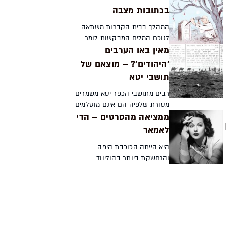
הפילוג בין שתי אליטות תרבותיות
בכתובות מצבה
- הפרושים והצדוקים - הלכו מלכי
המהלך בבית הקברות משתאה
החשמונאים ...
לנוכח המלים המבקשות לומר
מאין באו הערבים
דבר מה שיש בו אחיזה בנצח.
שירים על גבי כתובות מצבה היו
'היהודים'? – מוצאם של
לסוגה ספרותית נפוצה בקרב
תושבי יטא
האוחזים בעט. משוררי ההשכלה
העבר...
רבים מתושבי הכפר יטא משמרים
מסורת שלפיה הם אינם מוסלמים
ממציאה מהסרטים – הדי
אלא יהודים. אפשרות זו הקסימה
ישראלים רבים. מהיכן הגיעו
לאמאר
׳יהודים׳ אלה לדרום הר חברון?
היא הייתה הכוכבת היפה
דורון שר־אבי ...
והנחשקת ביותר בהוליווד
פרצופה התנוסס בענק על לוחות
המודעות ושערוריות המתאימות
לדימוי הכוכבת קלת הדעת נקשרו
בשמה. אולם לשחקנית היהודייה
ילי...