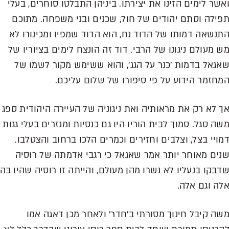
אשר לימים הזינו את יצירתו. ביניהן התבלטו סוחרים, בעלי
פילה וסתם יהודים של חול, שכנים ובני משפחה. מתוכם
תנשאה דמותו של הדוד נח, הוא הדוד שמפיו ומכינורו לא
ש מעולם ניגונו של הרבי. דוד זה הונצח לימים בציוריו של
אגאל בדמות 'כנר על הגג', והוא ששימש מקור לשמו של
מחזמר הידוע על פי סיפורו של שלום עליכם.
ך לא רק את מראותיה ואת ניגוניה של העיירה היהודית ספג
שה סגל. סמוך לבית הוריו היו גם כנסיות ומנזרים בעלי גגות
מויי בצל, וצלבים וחזירים וכמרים הלכו ברחוב והצטלבו.
נים מאוחר יותר אמר שאגאל כי רגבי אדמתה של רוסיה
דבקו בנעליו לא נשרו מהן מעולם, והייתה זו רוסיה שהיו בה
לה וגם אלה.
שה קיבל חינוך מסורתי ב'חדר' ולאחר מכן דאגה אמו