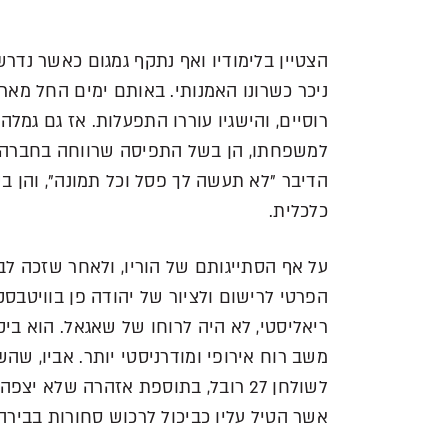
ל
ה
הצטיין בלימודיו ואף נתקף גמגום כאשר נדר
ניכר כשרונו האמנותי. באותם ימים החל מא
רוסיים, והישגיו עוררו התפעלות. אז גם גמ
למשפחתו, הן בשל התפיסה שרווחה בחברה 
הדיבר "לא תעשה לך פסל וכל תמונה", והן 
כלכלית.
הפרטי לרישום ולציור של יהודה פן בוויטבסק
ריאליסטי, לא היה לרוחו של שאגאל. הוא בי
משב רוח אירופי ומודרניסטי יותר. אביו, שה
לשולחן 27 רובל, בתוספת אזהרה שלא 
אשר הטיל עליו כביכול לרכוש סחורות בבירה