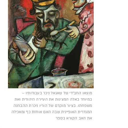
ו
ת
ה
מ
ש
ה
א
מ
ד
ש
מוצאו החב"די של שאגאל ניכר בעבודותיו –
ש
במיוחד באלה המציגות את העיירה היהודית ואת
א
משפחתו. בציור מוקדם של הוריו ניכרת ההבחנה
המגדרית האופיינית שבה האם אוחזת כף ומאכילה
את האב הקורא בספר
מ