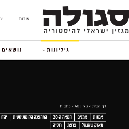
Skip
to
אודות
צו
content
גיליונות
נושאים
דף הבית
> גיליון 40
> כתבות
אמנות
אמנים
המאה ה-20
המהפכה הקומוניסטית
יהדות
מארק שאגאל
צרפת
רוסיה