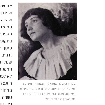
את שלו
שנים קש
שהייה 
הממלכת
מספקת 
בתקופה
סגנון י
זרמים מ
האמנות
לא לפנ
רוזנפלד
בלה רוזנפלד שאגאל – אשתו הראשונה
של מארק – הייתה סופרת שכתבה ביידיש
מאחורי
ושימשה מקור השראה לרבים מהציורים
נשמה מ
של האמן היהודי הגדול
נפשי ש