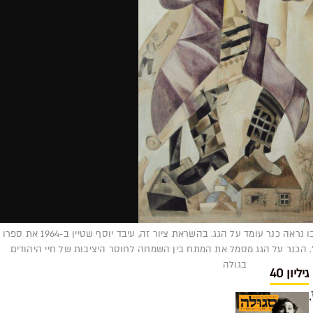
ב-1912 יצר שאגאל את הציור 'הכנר' שבו נראה כנר עומד על הגג. בהשראת ציור זה, עיבד יוסף שטיין ב-1964 את ספרו
. הכנר על הגג מסמל את המתח בין השמחה לחוסר היציבות של חיי היהודים
בגולה
גיליון 40