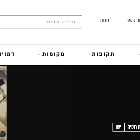
ר קשר
חנות
תקופות
מקומות
דמויו
 רוסיה
ישו