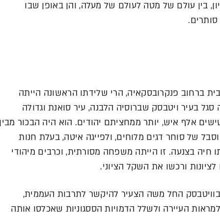
ון, בין עולם של מטה לעולם של מעלה, והן באופן שבו
 סותרים.
בית ברחוב פנקרובסקאיה, הרי שלידתו הראשונה הייתה
הוא נולד ב-1887 בשם משה סגל בעיר ויטבסק שברוסיה הלבנה, עיר סואנת וגדולה
ם אלף איש, יותר ממחציתם יהודים. הוא היה הבכור מבין
סבל של סוחר דגים מלוחים, ולפייגה איטה, בעלת חנות
 חיה בצנעה. זו הייתה משפחה מסורתית, וכרבים מיהודי
לציונות ורכשו את השקל הציוני.
וויטבסק החל משה הצעיר להיקשר לתרבות העממית,
מראות העיירה ולשלל הדמויות הססגוניות שאכלסו אותה