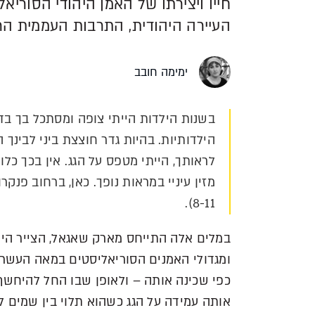
חייו ויצירתו של האמן היהודי הסוריא
העיירה היהודית, התרבות העממית הר
ימימה חובב
בשנות הילדות הייתי צופה ומסתכל בך בדח
הילדותיות. בהיות גדר חוצצת ביני לבינך 
לראותך, הייתי מטפס על הגג. אין בכך כלום
מזין עיניי במראות נופך. כאן, ברחוב פנקר
8-11).
במלים אלה התייחס מארק שאגאל, הצייר היהו
ומגדולי האמנים הסוריאליסטים במאה העשרים 
כפי שכינה אותה – ולאופן שבו החל להיחשף א
אותה עמידה על הגג כשהוא תלוי בין שמים לא