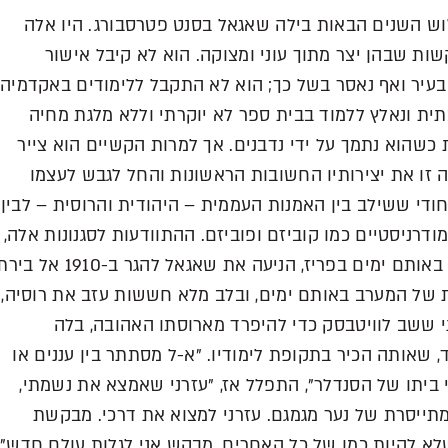
ש השנים הבאות בילה שאגאל בסנט פטרסבורג. היו אלה
ות שבהן יצר מתוך עוני ומצוקה. הוא לא קיבל אישור
בעיר ואף נאסר בשל כך; הוא לא התקבל ללימודים באקדמיה
ית ונאלץ ללמוד בבית ספר לא יוקרתי וללא מלגת מחיה
כשהוא נתמך על ידי נדבנים. אך למרות הקשיים הוא צייר
 זו את יצירותיו החשובות הראשונות והחל לגבש לעצמו
יחודי ששילב בין האמנות העממית – היהודית והרוסית – לבין
ודרניסטיים כמו קוביזם ופוביזם. ההתוודעות לסגנונות אלה,
שנולדו באותם ימים בפריז, הניעה את שאגאל להגר ב-1910 אל ב
 של המערב באותם ימים, ובלב מלא חששות עזב את רוסיה,
י ששב לוויטבסק כדי להיפרד מארוסתו האהובה, בלה
, שאותה הכיר בתקופת לימודיו. "א-ל מסתתר בין עננים או
 ביתו של הסנדלר", התפלל אז, "עזרני שאמצא את נשמתי,
תייסרת של נער מגמגם. עזרני למצוא את דרכי. מבקשת
לא להיות כמו של כל האחרים, מבקש אני לגלות עולם חדש".