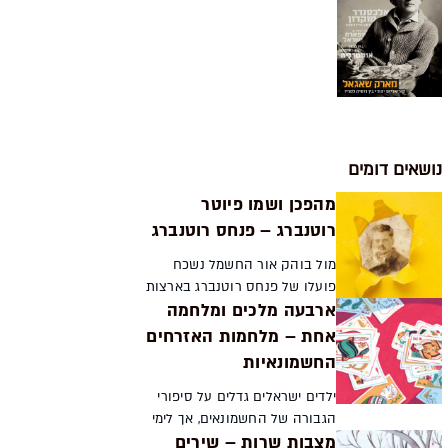
נושאים דומים
מהפכן ושמו פיוטר
רוטנברג – פנחס רוטנברג
מול בוהק אור החשמל נשכח
פועלו של פנחס רוטנברג בארצות
ארבעה מלכים ומלחמה
הצללים. הרבה לפני שהיה הזקן
מנהריים הוא היה צעיר מהפכן
אחת – מלחמות האזרחים
מסנט פטרבורג. הוא ניווט את
החשמונאיות
דרכו בין סוכנים כפולים של...
ילדים ישראלים גדלים על סיפורי
הגבורה של החשמונאים, אך לימי
מצבות שרות – שירים
מלכותם היה גם צד אפל. על רקע