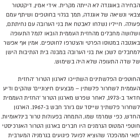
הבחירה באוגנדה לא הייתה מקרית. אידי אמין, דיקטטור
צבאי ונשיאה של אוגנדה, תמך בגלוי בחוטפים ושיתף עמם
פעולה. חייליו נשלחו לאבטח את בני הערובה עם נחיתתם,
ושלושה מחבלים מהחזית העממית הובאו לנמל התעופה
באנטבה במטוסו הפרטי והצטרפו לחוטפים. אמין אף אפשר
למחבלים לשכן את בני הערובה במבנה בית הנתיבות הישן
של שדה התעופה שלא היה בשימוש.
החוטפים הפלשתינים השתייכו לארגון הטרור 'החזית
העממית לשחרור פלשתין – מבצעים חיצוניים' שהקים ודיע
חדאד ב-1973, לאחר שפרש מארגון הטרור 'החזית העממית
לשחרור פלשתין' שייסד עם ג'ורג' חבש ב-1967. הארגון
החדש, כפי שמרמז שמו, התמחה בפעולות טרור בינלאומיות.
חוטפי המטוס הגרמנים היו חברים בארגון הטרור האנרכיסטי
'תאי המהפכה' שהוציא לפועל פיגועים בגרמניה המערבית