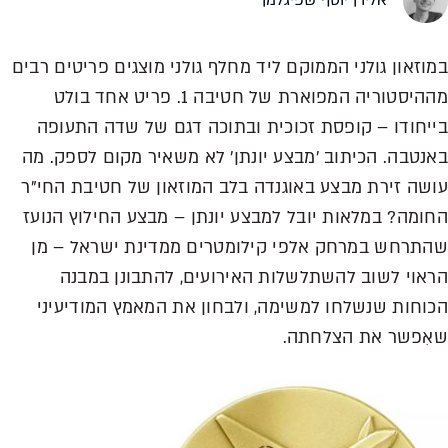
אלירן יוסף שפיגלמן
במוזאון גולני הממוקם ליד מחלף גולני מוצגים פריטים רבים
מההיסטוריה המפוארת של חטיבה 1. פריט אחד בולט
בייחודו – קופסת זכוכית ובתוכה דגם של שדה התעופה
באנטבה. הכיתוב 'מבצע יונתן' לא משאיר מקום לספק. מה
עושה זירת מבצע באוגנדה בלב המוזאון של חטיבת החי"ר
החומה? במלאות יובל למבצע יונתן – מבצע החילוץ הנועז
שהתרחש במרחק אלפי קילומטרים ממדינת ישראל – מן
הראוי לשוב להשתלשלות האירועים, להתבונן במבנה
הכוחות שנשלחו למשימה, ולבחון את המאמץ המודיעיני
שאִפשר את הצלחתה.