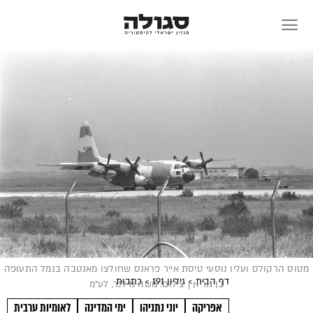
Skip
to
content
מטוס הרקולס ועליו נוסעי טיסת אייר פראנס שחולצו מאנטבה בנמל התעופה
דף הבית
> גיליון 191
> כתבות
בן־גוריון | צילום: משה מילנר, לע"מ
אפריקה
יוני נתניהו
ימי המדינה
לאומיות ערבית