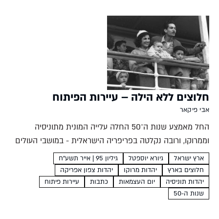
חלוצים ללא הילה – עיירות הפיתוח
אבי פיקאר
החל מאמצע שנות ה־50 החלה עלייה המונית מתוניסיה
וממרוקו, ורובה נקלטה בפריפריה הישראלית - במושבי העולים
ובעיירות. למה הועברו יוצאי צפון אפריקה דווקא לאזורים אלה?
ארץ ישראל
גיורא יוספטל
גיליון 95 | אייר תשע"ח
גזענות? חלוציות? התשובה כנראה מורכבת יותר אבי פיקאר
חלוצים בארץ
יהדות מרוקו
יהדות צפון אפריקה
כאשר נשאלים...
יהדות תוניסיה
יום העצמאות
כתבות
עיירות פיתוח
שנות ה-50