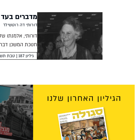
מדברים בעד ע
דורותי דה רוטשילד
דורותי, אלמנתו ש
חנוכת המשכן דברי
דורותי רוטשילד בק
גיליון 187 | טבת תשפ"ו