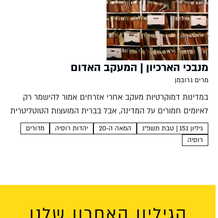
מנבכי הארכיון | המעקב האדום
מרים גרובמן
במדינות דמוקרטיות מעקב אחרי אזרחים אמור להישמר רק
לאיומים חמורים על המדינה, אבל בברית המועצות הטוטליטרית
גם לימוד עברית או כוונה להגר הצדיקו מעקב של סוכני חרש.
גיליון 151 | טבת תשפ"ג
המאה ה-20
יהדות רוסיה
מדורים
תיקי הקג"ב שנחשפים מאפשרים לחוקרים להביא את
רוסיה
הסיפורים...