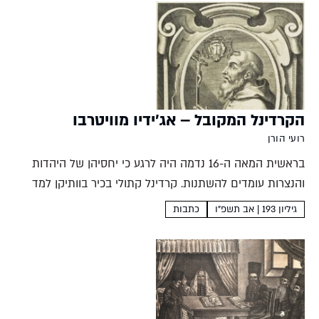
הקרדינל המקובל – אג'ידיו מוויטרבו
רועי הורן
בראשית המאה ה-16 נדמה היה לרגע כי יחסיהן של היהדות
והנצרות עומדים להשתנות. קרדינל קתולי בכיר בוותיקן למד
עברית וחיפש את מפתחות הגאולה בקבלה היהודית. בהשראתו
גיליון 193 | אב תשפ"ו
כתבות
נפגשו מלומדים נוצרים נוספים עם חכמים יהודים והתעצב
זרם...