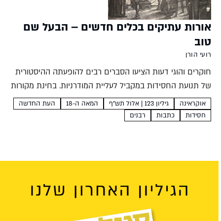
אורות עתיקים בכלים חדשים – הבעל שם
טוב
רועי הורן
חוקרים והוגי דעות הציעו הסברים רבים להופעתה ההיסטורית
של תנועת החסידות במקביל לעליית המודרניות. בחינת מקורות
ההשפעה המפתיעים של רבי ישראל בעל שם טוב מגלה כיצד
אוקראינה
גיליון 123 | אלול תש"ף
המאה ה-18
העת החדשה
יצר תנועה מודרנית מחומרים מסורתיים רועי הורן תנועת
חסידות
כתבות
רבנים
החסידות...