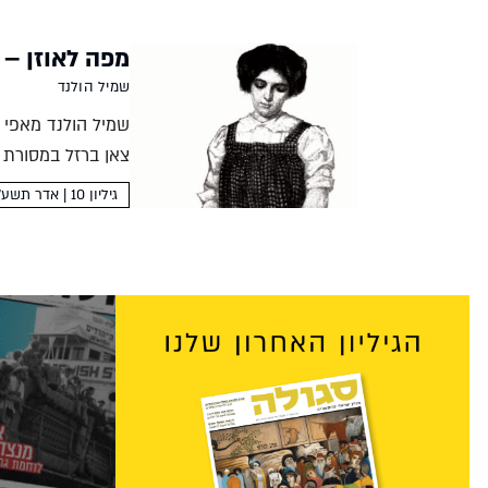
מפה לאוזן – 
שמיל הולנד
שמיל הולנד מאפי 
צאן ברזל במסורת ש
אלה 'תיקי המן',...
גיליון 10 | אדר תשע"א