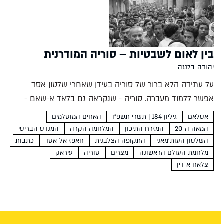
בין לאום לשבטיות – סוריה המודרנית
יהודה בלנגה
על עתידה הלא ברור של סוריה בעידן שאחרי שלטון אסד
אפשר ללמוד מעברה. סוריה - שנקראה גם בלאד א-שאם -
הייתה תמיד מרכז אזורי, אך מעולם לא הצליחו מנהיגיה לפשר
אסלאם
גיליון 184 | תשרי תשפ״ו
האחים המוסלמים
בין העדות והמיעוטים הדתיים המרכיבים...
המאה ה-20
המזרח התיכון
המלחמה הקרה
המנדט הבריטי
השלטון העות'מאני
התקופה הצלבנית
חאפז אל-אסד
כתבות
מלחמת העולם הראשונה
מצרים
סוריה
עיראק
צלאח א-דין