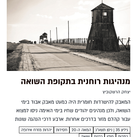
מנהיגות רוחנית בתקופת השואה
יצחק הרשקוביץ
המאבק להישרדות חומרית היה כמעט מאבק אבוד בימי
השואה, ולכן מנהיגים יהודים שחיו בימי האימה ניסו למצוא
עבור קהלם מזור בדרכים אחרות. ארבע דרכי הנהגה שונות
המציעות נחמה, נקמה, כבוד, ידע ועמידה רוחנית כדרכים
גיליון 35 | ניסן תשע"ג
המאה ה-20
חסידות
יהדות מזרח אירופה
לשמור...
כתבות
פולין
רבנים
שואה