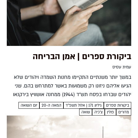
ביקורת ספרים | אמן הבריחה
עמית עסיס
במשך יותר משנתיים התקיימו מחנות השמדה ויהודים שלא
הגיעו אליהם ניזונו רק משמועות באשר למתרחש בהם. שני
יהודים שברחו בפסח תש"ד (1944) ממחנה אושוויץ בירקנאו
הביאו את הידיעות אל העולם. הם התגברו על גדרות תיל...
ביקורות ספרים
גיליון 171 | אלול תשפ"ד
המאה ה-20
יום השואה
מדורים
פולין
צ'כיה
שואה