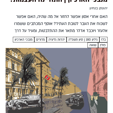
יהונתן בנחיון
האם אחרי אסון אפשר לחזור אל מה שהיה, האם אפשר
לשכוח את העבר לטובת העתיד? אוסף המכתבים ששמרו
אלעזר ויוכבד אדלר מתאר את ההתלבטות, ומעיד על דרך
אחת מני רבות המובילה מאסון לצמיחה יהונתן בנחיון...
בלז
גיליון 180 | סיון תשפ”ה
יהדות גליציה
מדורים
מנבכי הארכיון
פולין
שואה