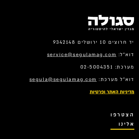
יד חרוצים 10 ירושלים 9342148
דוא”ל:
service@segulamag.com
מערכת: 02-5004351
דוא”ל מערכת:
segula@segulamag.com
מדיניות האתר ופרטיות
הצטרפו
אלינו