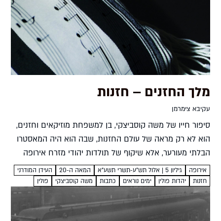
מלך החזנים – חזנות
עקיבא צימרמן
סיפור חייו של משה קוסביצקי, בן למשפחת מוזיקאים וחזנים,
הוא לא רק מראה של עולם החזנות, שבה הוא היה המאסטרו
הבלתי מעורער, אלא שיקוף של תולדות יהודי מזרח אירופה
במאה העשרים. מסמורגון ועד ניו יורק,...
אירופה
גיליון 5 | אלול תש"ע-תשרי תשע"א
המאה ה-20
העידן המודרני
חזנות
יהדות פולין
ימים נוראים
כתבות
משה קוסביצקי
פולין