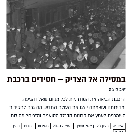
במסילה אל הצדיק – חסידים ברכבת
זאב קיציס
הרכבת הביאה את המודרניות לכל מקום שאליו הגיעה,
ומהירותה ועוצמתה ייצגו את העולם החדש. מה גרם לחסידות
השמרנית לאמץ את קרונות הברזל הסואנים והזרים? מסילות
חדשות בדרך עתיקה זאב קיציס במשפט "שני יהודים נוסעים
אירופה
גיליון 123 | אלול תש"ף
המאה ה-20
חסידות
כתבות
פולין