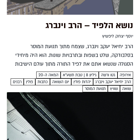
נושא הלפיד – הרב וינברג
יוסף יצחק ליפשיץ
הרב יחיאל יעקב וינברג, שצמח מתוך תנועת המוסר
בסלבודקה, שלט בשפות ובתרבויות שונות. הוא היה מיחידי
הסגולה שנשאו אתם את לפיד התורה מתוך עולם הישיבות
הישן, דרך התופת של שנות השואה, והעמידו לאורם דור
אירופה
גטו ורשה
גיליון 8 | טבת תשע"א
המאה ה-20
חדש...
הרב יחיאל יעקב וינברג
יהדות פולין
יום השואה
כתבות
פולין
רבנים
שואה
שוויץ
תנועת המוסר