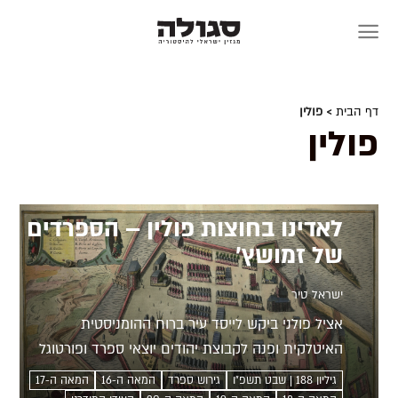
Skip
to
content
דף הבית
> פולין
פולין
לאדינו בחוצות פולין – הספרדים
של זמושץ'
ישראל טיר
אציל פולני ביקש לייסד עיר ברוח ההומניסטית
האיטלקית ופנה לקבוצת יהודים יוצאי ספרד ופורטוגל
כדי לממש את מבוקשו. כך נוסדה בלב פולין קהילה
גיליון 188 | שבט תשפ״ו
גירוש ספרד
המאה ה-16
המאה ה-17